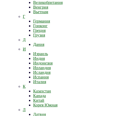
Великобритания
Венгрия
Вьетнам
Г
Германия
Гонконг
Греция
Грузия
Д
Дания
И
Израиль
Индия
Индонезия
Ирландия
Исландия
Испания
Италия
К
Казахстан
Канада
Китай
Корея Южная
Л
Латвия