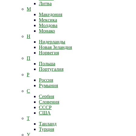
Литва
М
Македония
Мексика
Молдова
Монако
Н
Нидерланды
Новая Зеландия
Норвегия
П
Польша
Португалия
Р
Россия
Румыния
С
Сербия
Словения
СССР
США
Т
Таиланд
Турция
У