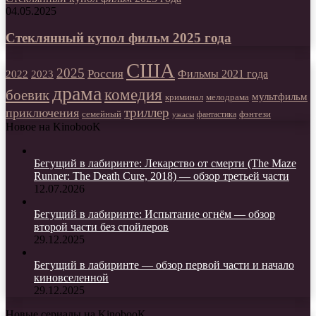
04.05.2025
Стеклянный купол фильм 2025 года
США
2025
Россия
2023
Фильмы 2021 года
2022
драма
комедия
боевик
мультфильм
мелодрама
криминал
триллер
приключения
фэнтези
семейный
фантастика
ужасы
Новое на KinobooK
Бегущий в лабиринте: Лекарство от смерти (The Maze
Runner: The Death Cure, 2018) — обзор третьей части
12.07.2026
Бегущий в лабиринте: Испытание огнём — обзор
второй части без спойлеров
29.12.2025
Бегущий в лабиринте — обзор первой части и начало
киновселенной
29.12.2025
Новые сериалы на KinobooK