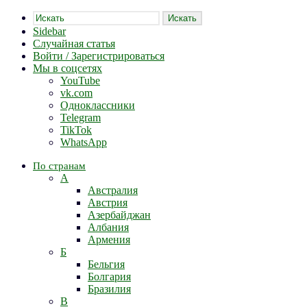
Искать
Sidebar
Случайная статья
Войти / Зарегистрироваться
Мы в соцсетях
YouTube
vk.com
Одноклассники
Telegram
TikTok
WhatsApp
По странам
А
Австралия
Австрия
Азербайджан
Албания
Армения
Б
Бельгия
Болгария
Бразилия
В