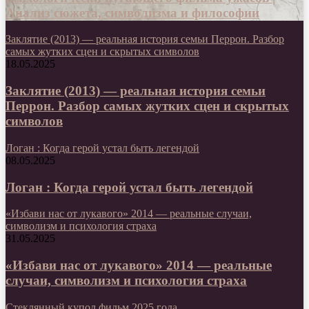
Анализ сюжета, символизма и философии
Заклятие (2013) — реальная история семьи Перрон. Разбор
самых жутких сцен и скрытых символов
18.05.2025
Заклятие (2013) — реальная история семьи
Перрон. Разбор самых жутких сцен и скрытых
символов
Логан : Когда герой устал быть легендой
08.05.2025
Логан : Когда герой устал быть легендой
«Избави нас от лукавого» 2014 — реальные случаи,
символизм и психология страха
31.05.2025
«Избави нас от лукавого» 2014 — реальные
случаи, символизм и психология страха
Стеклянный купол фильм 2025 года