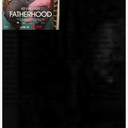
Жизнь молодого вдовца Мэтью
перевернулась, когда его жена
трагически умерла при родах.
Оказавшись с новорожденной дочерью на руках, он
сталкивается с задачей, к которой абсолютно не готов —
отцовство. Не имея ни малейшего опыта с младенцами, он
сталкивается с тем, что каждый день становится настоящим
испытанием. Когда сотрудники социальной службы
предлагают отправить малышку в приют, Мэтью решает, что
будет растить свою дочь самостоятельно, несмотря на
сомнения даже его матери.
Смело принимая на себя ответственность за маленькую
Мэдди, он решает стать ей и отцом, и матерью, несмотря на
все трудности. Вместе они открывают для себя новые радости
и уроки жизни, и в этом путешествии, полном неожиданных
поворотов и нежных моментов, у них есть шанс построить
крепкую и настоящую семью.
Нажмите, чтобы оценить фильм!