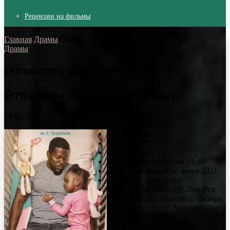
Рецензии на фильмы
Главная
/
Драмы
/
Отцовство фильм 2021 года
Драмы
Отцовство фильм 2021 года
Отцовство описание к фильму
31.05.2021
Год выпуска:
2021
Страна:
США
Жанр:
драма
Продолжительность:
01:49
Премьера (мир):
18 июня 2021
Режиссер:
Пол Вайц
В ролях:
Кевин Харт, Лил Рел
Ховери, Поль Александр Дезире,
Родни Александр, Кристин Лан