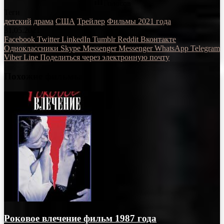
Голосов
Теги
детский
драма
США
Трейлер
Фильмы 2021 года
31.05.2021
Facebook
Twitter
LinkedIn
Tumblr
Reddit
Вконтакте
Одноклассники
Skype
Messenger
Messenger
WhatsApp
Telegram
Viber
Line
Поделиться через электронную почту
Похожие фильмы
Роковое влечение фильм 1987 года