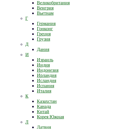
Великобритания
Венгрия
Вьетнам
Г
Германия
Гонконг
Греция
Грузия
Д
Дания
И
Израиль
Индия
Индонезия
Ирландия
Исландия
Испания
Италия
К
Казахстан
Канада
Китай
Корея Южная
Л
Латвия