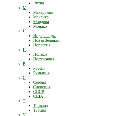
Литва
М
Македония
Мексика
Молдова
Монако
Н
Нидерланды
Новая Зеландия
Норвегия
П
Польша
Португалия
Р
Россия
Румыния
С
Сербия
Словения
СССР
США
Т
Таиланд
Турция
У