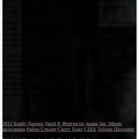
В их отношениях зарождается глубокая привязанность, и
Логан чувствует, что наконец-то нашел место, где он может
по-настоящему быть нужным.
Однако не все так просто. Кит, бывший муж Бет, продолжает
угрожать ей, и его агрессия становится все более опасной. С
каждым днем становится яснее, что Бет и ее сын находятся в
угрозе, и Логан понимает, что ему нужно принять меры,
чтобы защитить их.
В поисках безопасности Логан и Бет отправляются в
путешествие по стране, скрываясь от Китовых
преследований. В дороге они сталкиваются не только с
внешними угрозами, но и с собственными переживаниями,
которые заставляют их пересмотреть свои взгляды на жизнь и
отношения. Вместе они учат друг друга прощать,
восстанавливать доверие и находить силы двигаться вперед,
несмотря на все препятствия.
Нажмите, чтобы оценить фильм!
Голосов
Теги
2012
Блайт Даннер
Джей Р. Фергюсон
драма
Зак Эфрон
мелодрама
Райли Стюарт
Скотт Хикс
США
Тейлор Шиллинг
17.02.2023