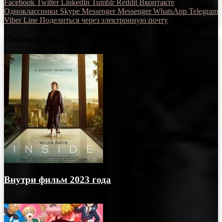
Facebook
Twitter
LinkedIn
Tumblr
Reddit
Вконтакте
Одноклассники
Skype
Messenger
Messenger
WhatsApp
Telegram
Viber
Line
Поделиться через электронную почту
Похожие фильмы
Внутри фильм 2023 года
17.02.2023