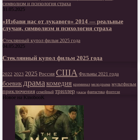
символизм и психология страха
31.05.2025
«Избави нас от лукавого» 2014 — реальные
случаи, символизм и психология страха
Стеклянный купол фильм 2025 года
04.05.2025
Стеклянный купол фильм 2025 года
США
2025
Россия
2023
Фильмы 2021 года
2022
драма
комедия
боевик
мультфильм
мелодрама
криминал
триллер
приключения
фэнтези
семейный
фантастика
ужасы
Новое на KinobooK