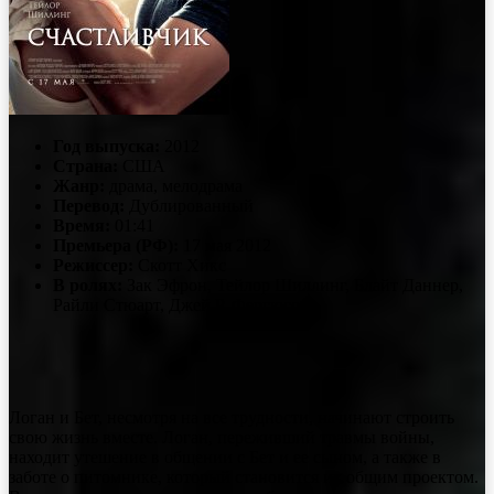
Год выпуска:
2012
Страна:
США
Жанр:
драма, мелодрама
Перевод:
Дублированный
Время:
01:41
Премьера (РФ):
17 мая 2012
Режиссер:
Скотт Хикс
В ролях:
Зак Эфрон, Тейлор Шиллинг, Блайт Даннер,
Райли Стюарт, Джей Р. Фергюсон
Логан и Бет, несмотря на все трудности, начинают строить
свою жизнь вместе. Логан, переживший травмы войны,
находит утешение в общении с Бет и ее сыном, а также в
заботе о питомнике, который становится их общим проектом.