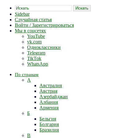
Искать
Sidebar
Случайная статья
Войти / Зарегистрироваться
Мы в соцсетях
YouTube
vk.com
Одноклассники
Telegram
TikTok
WhatsApp
По странам
А
Австралия
Австрия
Азербайджан
Албания
Армения
Б
Бельгия
Болгария
Бразилия
В