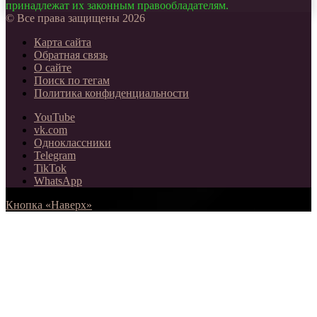
принадлежат их законным правообладателям.
© Все права защищены 2026
Карта сайта
Обратная связь
О сайте
Поиск по тегам
Политика конфиденциальности
YouTube
vk.com
Одноклассники
Telegram
TikTok
WhatsApp
Кнопка «Наверх»