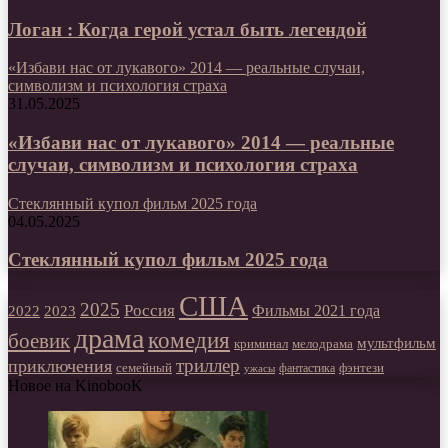
Логан : Когда герой устал быть легендой
«Избави нас от лукавого» 2014 — реальные случаи,
символизм и психология страха
31.05.2025
«Избави нас от лукавого» 2014 — реальные
случаи, символизм и психология страха
Стеклянный купол фильм 2025 года
04.05.2025
Стеклянный купол фильм 2025 года
США
2025
Россия
2023
Фильмы 2021 года
2022
драма
комедия
боевик
мультфильм
мелодрама
криминал
триллер
приключения
фэнтези
семейный
фантастика
ужасы
Новое на KinobooK