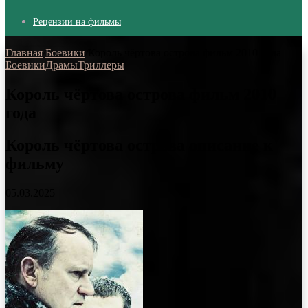
Рецензии на фильмы
Главная
/
Боевики
/
Король чёртова острова фильм 2010 года
Боевики
Драмы
Триллеры
Король чёртова острова фильм 2010
года
Король чёртова острова описание к
фильму
05.03.2025