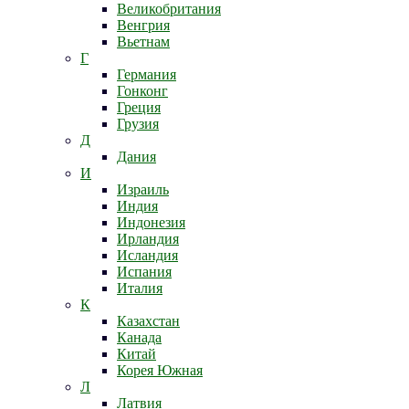
Великобритания
Венгрия
Вьетнам
Г
Германия
Гонконг
Греция
Грузия
Д
Дания
И
Израиль
Индия
Индонезия
Ирландия
Исландия
Испания
Италия
К
Казахстан
Канада
Китай
Корея Южная
Л
Латвия