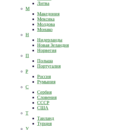
Литва
М
Македония
Мексика
Молдова
Монако
Н
Нидерланды
Новая Зеландия
Норвегия
П
Польша
Португалия
Р
Россия
Румыния
С
Сербия
Словения
СССР
США
Т
Таиланд
Турция
У