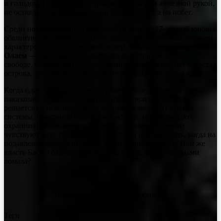
и голодом. Надзиратели управляли островом железной рукой,
не оставляя воспитанникам ни единого шанса на побег.
Среди новоприбывших оказался
Эрлинг
— 17-летний юноша,
обвинённый в убийстве. Он отличался от остальных дерзким
характером и непоколебимой волей. Вскоре он знакомится с
Олаем
— послушным мальчиком, мечтающим лишь о
свободе. Однако чем больше Эрлинг узнаёт о тёмных секретах
острова, тем сильнее его желание вырваться из этого ада.
Когда один из подростков погибает после жестокого
наказания, терпение воспитанников лопается. Эрлинг
решается на немыслимое — он возглавляет бунт против
системы. Восстание охватывает остров, здания пылают,
охранники оказываются в плену, а мальчики наконец
чувствуют вкус свободы. Но смогут ли они выстоять, когда на
подавление мятежа отправят вооружённых солдат? Или же
власть Бастёя окажется сильнее духа тех, кого она годами
ломала?
Нажмите, чтобы оценить фильм!
Голосов
Теги