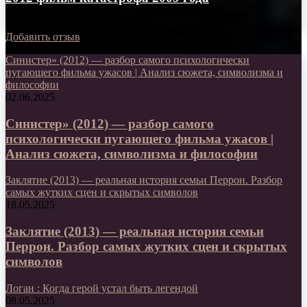
06.11.2023
Добавить отзыв
Синистер» (2012) — разбор самого психологически
пугающего фильма ужасов | Анализ сюжета, символизма и
философии
02.06.2025
Синистер» (2012) — разбор самого
психологически пугающего фильма ужасов |
Анализ сюжета, символизма и философии
Заклятие (2013) — реальная история семьи Перрон. Разбор
самых жутких сцен и скрытых символов
18.05.2025
Заклятие (2013) — реальная история семьи
Перрон. Разбор самых жутких сцен и скрытых
символов
Логан : Когда герой устал быть легендой
08.05.2025