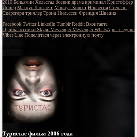
2010
Беньямин Хельстад
боевик
драма
криминал
Кристоффер
Йонер
Магнус Ланглете
Мариус Хольст
Норвегия
Стеллан
Скарсгард
триллер
Тронд Нильссен
Франция
Швеция
05.03.2025
Facebook
Twitter
LinkedIn
Tumblr
Reddit
Вконтакте
Одноклассники
Skype
Messenger
Messenger
WhatsApp
Telegram
Viber
Line
Поделиться через электронную почту
Похожие фильмы
Туристас фильм 2006 года