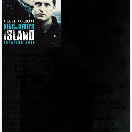
Год выпуска:
2010
Страна:
Норвегия, Франция, Швеция
Жанр:
боевик, драма, криминал, триллер
Время:
1 ч 56 мин
Премьера (мир):
17 декабря 2010
Режиссер:
Мариус Хольст
В ролях:
Беньямин Хельстад, Тронд Нильссен, Стеллан
Скарсгард, Кристоффер Йонер, Магнус Ланглете
В начале XX века на суровом острове
Бастёй
, затерянном
среди ледяных вод Норвегии, существовала исправительная
колония для мальчиков. Однако вместо заботы и
перевоспитания подростки сталкивались с жестокостью,
унижением и тяжелым трудом. Их жизни подчинялись
строгим правилам, а любое неповиновение каралось побоями