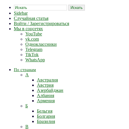
Искать
Sidebar
Случайная статья
Войти / Зарегистрироваться
Мы в соцсетях
YouTube
vk.com
Одноклассники
Telegram
TikTok
WhatsApp
По странам
А
Австралия
Австрия
Азербайджан
Албания
Армения
Б
Бельгия
Болгария
Бразилия
В