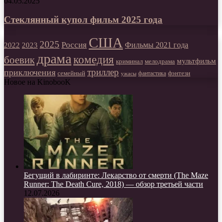
04.05.2025
Стеклянный купол фильм 2025 года
США
2025
Россия
2023
Фильмы 2021 года
2022
драма
комедия
боевик
мультфильм
мелодрама
криминал
триллер
приключения
фэнтези
семейный
фантастика
ужасы
Новое на KinobooK
Бегущий в лабиринте: Лекарство от смерти (The Maze
Runner: The Death Cure, 2018) — обзор третьей части
12.07.2026