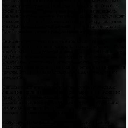
рассказывает о жизни Рут Эллис, женщине, чья судьба была
полна страстей, трагедий и острых переживаний. Она была
яркой и привлекательной личностью, которая привлекала
внимание многих мужчин. Рут считалась роковой красавицей,
способной покорить любого, кто попадал в её круг общения.
Она любила наслаждаться жизнью, флиртовать и вступать в
бурные романы, порой не задумываясь о последствиях.
Её жизнь переполняли страсти, в том числе с её постоянным
поклонником Десмондом, который, несмотря на свою любовь
к ней, не смог стать её избранником. Рут обратила внимание
на Дэвида, харизматичного, но эгоистичного автогонщика,
который был женщиной на одноразовые отношения.
Несмотря на его жестокое поведение, постоянные унижения и
измены, Рут продолжала оставаться с ним, надеясь, что он
изменится.
Однако отношения с Дэвидом не приносили ей счастья, а
лишь приводили к глубочайшему разочарованию. Женщина
потеряла свою независимость и самоуважение, пытаясь
выжить в мире, полном обмана и насилия. Эти отношения
привели к болезненному выкидышу, который стал
поворотным моментом в её жизни.
Заблуждения и неправильные выборы в личной жизни,
стремление к любви и одобрению, а также нарастающая