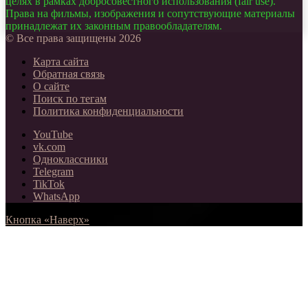
целях в рамках добросовестного использования (fair use).
Права на фильмы, изображения и сопутствующие материалы
принадлежат их законным правообладателям.
© Все права защищены 2026
Карта сайта
Обратная связь
О сайте
Поиск по тегам
Политика конфиденциальности
YouTube
vk.com
Одноклассники
Telegram
TikTok
WhatsApp
Кнопка «Наверх»