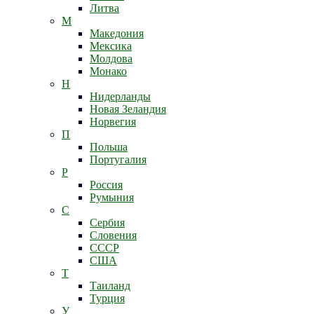
Литва
М
Македония
Мексика
Молдова
Монако
Н
Нидерланды
Новая Зеландия
Норвегия
П
Польша
Португалия
Р
Россия
Румыния
С
Сербия
Словения
СССР
США
Т
Таиланд
Турция
У