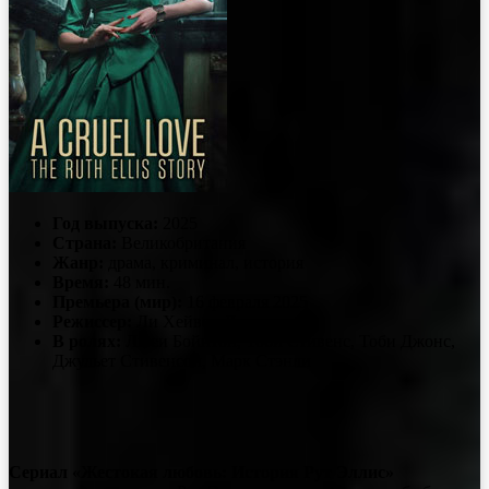
Год выпуска:
2025
Страна:
Великобритания
Жанр:
драма, криминал, история
Время:
48 мин.
Премьера (мир):
16 февраля 2025
Режиссер:
Ли Хейвен Джонс
В ролях:
Люси Бойнтон, Тоби Стивенс, Тоби Джонс,
Джульет Стивенсон, Марк Стэнли
Сериал «Жестокая любовь: История Рут Эллис»