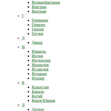
Великобритания
Венгрия
Вьетнам
Г
Германия
Гонконг
Греция
Грузия
Д
Дания
И
Израиль
Индия
Индонезия
Ирландия
Исландия
Испания
Италия
К
Казахстан
Канада
Китай
Корея Южная
Л
Латвия