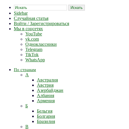
Искать
Sidebar
Случайная статья
Войти / Зарегистрироваться
Мы в соцсетях
YouTube
vk.com
Одноклассники
Telegram
TikTok
WhatsApp
По странам
А
Австралия
Австрия
Азербайджан
Албания
Армения
Б
Бельгия
Болгария
Бразилия
В