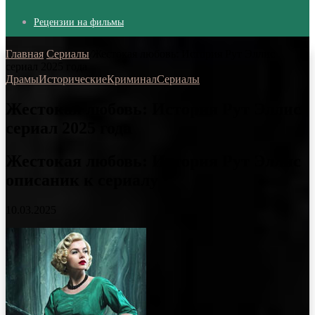
Рецензии на фильмы
Главная
/
Сериалы
/
Жестокая любовь: История Рут Эллис
сериал 2025 года
Драмы
Исторические
Криминал
Сериалы
Жестокая любовь: История Рут Эллис
сериал 2025 года
Жестокая любовь: История Рут Эллис
описаник к сериалу
10.03.2025