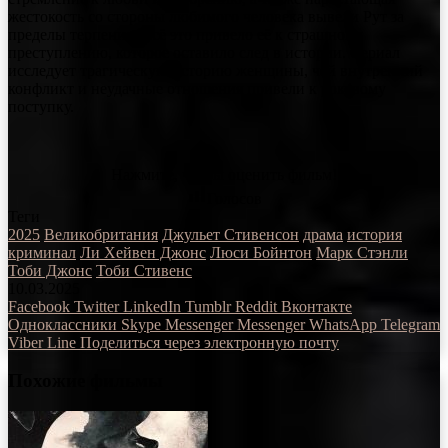
жестокость со стороны любимого человека вывели Рут за
пределы терпения. Всё это привело её к страшному
преступлению, которое оставило след в истории. Сериал
исследует трагическую историю женщины, чей внутренний
конфликт и неудачные отношения привели к роковому
поступку.
Нажмите, чтобы оценить фильм!
Голосов
Теги
2025
Великобритания
Джульет Стивенсон
драма
история
криминал
Ли Хейвен Джонс
Люси Бойнтон
Марк Стэнли
Тоби Джонс
Тоби Стивенс
10.03.2025
Facebook
Twitter
LinkedIn
Tumblr
Reddit
Вконтакте
Одноклассники
Skype
Messenger
Messenger
WhatsApp
Telegram
Viber
Line
Поделиться через электронную почту
Похожие фильмы