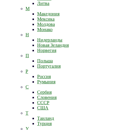
Литва
М
Македония
Мексика
Молдова
Монако
Н
Нидерланды
Новая Зеландия
Норвегия
П
Польша
Португалия
Р
Россия
Румыния
С
Сербия
Словения
СССР
США
Т
Таиланд
Турция
У