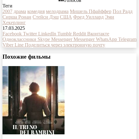
Голосов
Теги
2007
драма
комедия
мелодрама
Мишель Пфайффер
Пол Радд
Сирша Ронан
Стейси Дэш
США
Фред Уиллард
Эми
Хекерлинг
17.03.2025
Facebook
Twitter
LinkedIn
Tumblr
Reddit
Вконтакте
Одноклассники
Skype
Messenger
Messenger
WhatsApp
Telegram
Viber
Line
Поделиться через электронную почту
Похожие фильмы