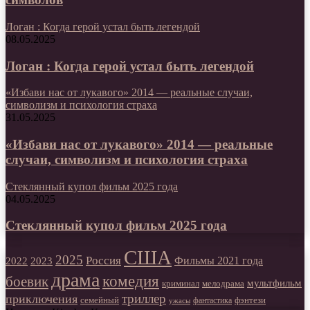
Логан : Когда герой устал быть легендой
08.05.2025
Логан : Когда герой устал быть легендой
«Избави нас от лукавого» 2014 — реальные случаи,
символизм и психология страха
31.05.2025
«Избави нас от лукавого» 2014 — реальные
случаи, символизм и психология страха
Стеклянный купол фильм 2025 года
04.05.2025
Стеклянный купол фильм 2025 года
США
2025
Россия
2023
Фильмы 2021 года
2022
драма
комедия
боевик
мультфильм
мелодрама
криминал
триллер
приключения
фэнтези
семейный
фантастика
ужасы