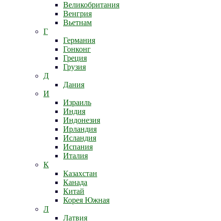
Великобритания
Венгрия
Вьетнам
Г
Германия
Гонконг
Греция
Грузия
Д
Дания
И
Израиль
Индия
Индонезия
Ирландия
Исландия
Испания
Италия
К
Казахстан
Канада
Китай
Корея Южная
Л
Латвия