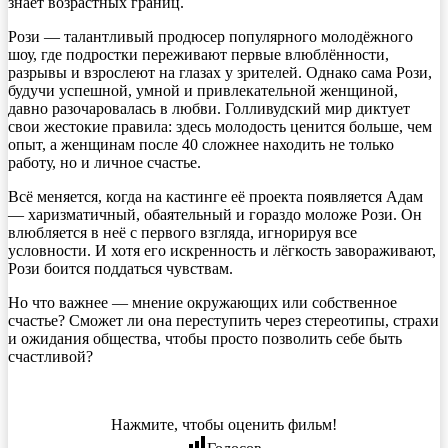
знает возрастных границ.
Рози — талантливый продюсер популярного молодёжного
шоу, где подростки переживают первые влюблённости,
разрывы и взрослеют на глазах у зрителей. Однако сама Рози,
будучи успешной, умной и привлекательной женщиной,
давно разочаровалась в любви. Голливудский мир диктует
свои жестокие правила: здесь молодость ценится больше, чем
опыт, а женщинам после 40 сложнее находить не только
работу, но и личное счастье.
Всё меняется, когда на кастинге её проекта появляется Адам
— харизматичный, обаятельный и гораздо моложе Рози. Он
влюбляется в неё с первого взгляда, игнорируя все
условности. И хотя его искренность и лёгкость завораживают,
Рози боится поддаться чувствам.
Но что важнее — мнение окружающих или собственное
счастье? Сможет ли она переступить через стереотипы, страхи
и ожидания общества, чтобы просто позволить себе быть
счастливой?
Нажмите, чтобы оценить фильм!