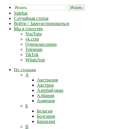
Искать
Sidebar
Случайная статья
Войти / Зарегистрироваться
Мы в соцсетях
YouTube
vk.com
Одноклассники
Telegram
TikTok
WhatsApp
По странам
А
Австралия
Австрия
Азербайджан
Албания
Армения
Б
Бельгия
Болгария
Бразилия
В