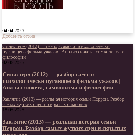
Опасная близость сериал 2025 года
04.04.2025
Добавить отзыв
Синистер» (2012) — разбор самого психологически
пугающего фильма ужасов | Анализ сюжета, символизма и
философии
02.06.2025
Синистер» (2012) — разбор самого
психологически пугающего фильма ужасов |
Анализ сюжета, символизма и философии
Заклятие (2013) — реальная история семьи Перрон. Разбор
самых жутких сцен и скрытых символов
18.05.2025
Заклятие (2013) — реальная история семьи
Перрон. Разбор самых жутких сцен и скрытых
символов