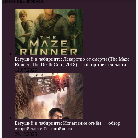
Новое на KinobooK
Бегущий в лабиринте: Лекарство от смерти (The Maze
Runner: The Death Cure, 2018) — обзор третьей части
12.07.2026
Бегущий в лабиринте: Испытание огнём — обзор
второй части без спойлеров
29.12.2025