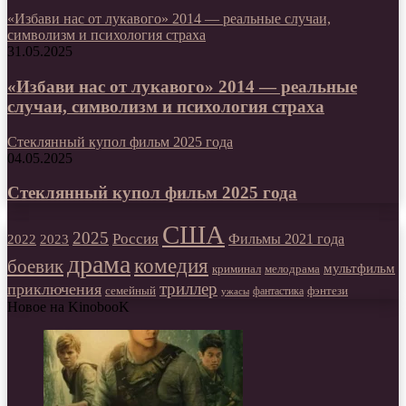
«Избави нас от лукавого» 2014 — реальные случаи,
символизм и психология страха
31.05.2025
«Избави нас от лукавого» 2014 — реальные
случаи, символизм и психология страха
Стеклянный купол фильм 2025 года
04.05.2025
Стеклянный купол фильм 2025 года
США
2025
Россия
2023
Фильмы 2021 года
2022
драма
комедия
боевик
мультфильм
мелодрама
криминал
триллер
приключения
фэнтези
семейный
фантастика
ужасы
Новое на KinobooK