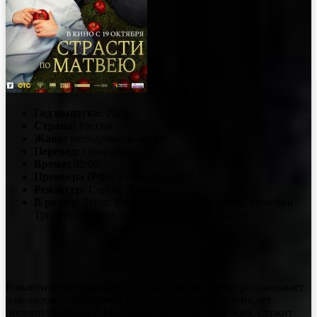
Год выпуска:
2023
Страна:
Россия
Жанр:
мелодрама, комедия
Перевод:
Оригинал
Время:
02:00
Премьера (РФ):
19 октября 2023
Режиссер:
Сергей Ильин
В ролях:
Денис Власенко, Валери Зоидова, Тимофей
Трибунцев, Алексей Розин, Ольга Медынич
Романтическая комедия
«Страсти по Матвею»
рассказывает
о молодом, обаятельном юноше, который с ранних лет
посвятил себя вере. Матвей искренне верит в Бога, служит