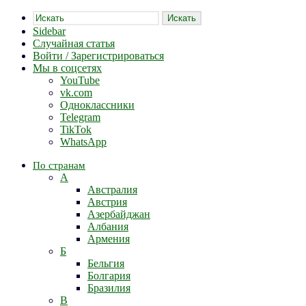
Искать
Sidebar
Случайная статья
Войти / Зарегистрироваться
Мы в соцсетях
YouTube
vk.com
Одноклассники
Telegram
TikTok
WhatsApp
По странам
А
Австралия
Австрия
Азербайджан
Албания
Армения
Б
Бельгия
Болгария
Бразилия
В