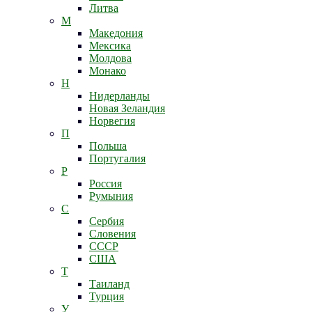
Литва
М
Македония
Мексика
Молдова
Монако
Н
Нидерланды
Новая Зеландия
Норвегия
П
Польша
Португалия
Р
Россия
Румыния
С
Сербия
Словения
СССР
США
Т
Таиланд
Турция
У