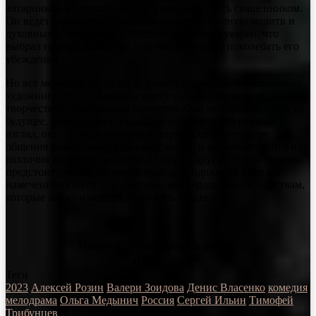
алтарником в церкви и мечтает однажды стать священником.
Он ведёт скромную, размеренную жизнь, полную молитв и
духовных размышлений. Матвей абсолютно уверен, что
выбрал правильный путь, и ничто не сможет поколебать его
убеждения.
Но всё меняется, когда он встречает яркую, свободолюбивую
художницу Агату. Девушка живёт сегодняшним днём, обожает
творчество и спонтанные поступки. Она не строит планов на
будущее, а наслаждается каждым моментом. На первый
взгляд, они — люди из разных миров. Однако по мере
общения между ними возникает искра, и оказывается, что их
различия лишь притягивают их друг к другу. Теперь Матвею
предстоит сделать сложный выбор: продолжить идти по
намеченному пути или открыть своё сердце новым чувствам,
которые могут изменить его жизнь навсегда.
Нажмите, чтобы оценить фильм!
Голосов
Теги
2023
Алексей Розин
Валери Зоидова
Денис Власенко
комедия
мелодрама
Ольга Медынич
Россия
Сергей Ильин
Тимофей
Трибунцев