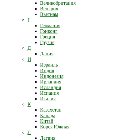
Великобритания
Венгрия
Вьетнам
Г
Германия
Гонконг
Греция
Грузия
Д
Дания
И
Израиль
Индия
Индонезия
Ирландия
Исландия
Испания
Италия
К
Казахстан
Канада
Китай
Корея Южная
Л
Латвия