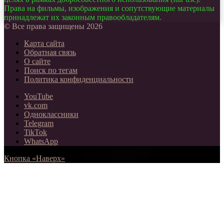
Права на фильмы, изображения и сопутствующие материалы
принадлежат их законным правообладателям.
© Все права защищены 2026
Карта сайта
Обратная связь
О сайте
Поиск по тегам
Политика конфиденциальности
YouTube
vk.com
Одноклассники
Telegram
TikTok
WhatsApp
Кнопка «Наверх»