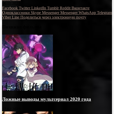
06.11.2023
Facebook
Twitter
LinkedIn
Tumblr
Reddit
Вконтакте
Одноклассники
Skype
Messenger
Messenger
WhatsApp
Telegram
Viber
Line
Поделиться через электронную почту
Похожие фильмы
Ложные выводы мультсериал 2020 года
17.02.2023