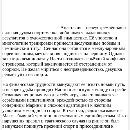
Анастасия – целеустремлённая и
сильная духом спортсменка, добившаяся выдающихся
результатов в художественной гимнастике. Её упорство и
многолетние тренировки принесли заслуженные победы и
чемпионский титул. Сейчас она готовится к международным
соревнованиям, мечтая вновь подняться на вершину. Однако
за шаг до чемпионата у Насти возникает серьёзный конфликт
с тренером, который заканчивается её отстранением от
сборной. Не желая мириться с несправедливостью, девушка
решает уйти из спорта.
Но финансовые трудности вынуждают её искать новый путь,
и вскоре судьба приводит Настю в женскую команду по регби.
Осваивая непривычную для себя игру, она сталкивается с
серьёзными испытаниями, враждебностью со стороны
соперницы Марины и сложной адаптацией к жёстким
условиям командного спорта. К счастью, рядом оказывается
Макс – бывший чемпион по смешанным единоборствам. Из-за
нарушения правил и трагического случая на ринге он был
вынужден покинуть прежний спорт и присоединился к