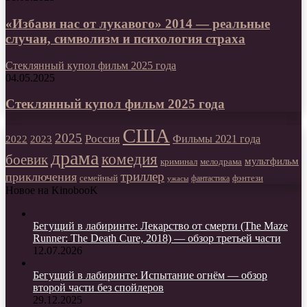
«Избави нас от лукавого» 2014 — реальные
случаи, символизм и психология страха
Стеклянный купол фильм 2025 года
04.05.2025
Стеклянный купол фильм 2025 года
США
2025
Россия
2023
Фильмы 2021 года
2022
драма
комедия
боевик
мультфильм
мелодрама
криминал
триллер
приключения
фэнтези
семейный
фантастика
ужасы
Новое на KinobooK
Бегущий в лабиринте: Лекарство от смерти (The Maze
Runner: The Death Cure, 2018) — обзор третьей части
12.07.2026
Бегущий в лабиринте: Испытание огнём — обзор
второй части без спойлеров
29.12.2025