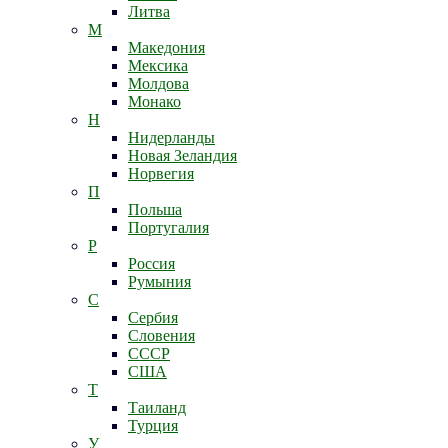
Литва
М
Македония
Мексика
Молдова
Монако
Н
Нидерланды
Новая Зеландия
Норвегия
П
Польша
Португалия
Р
Россия
Румыния
С
Сербия
Словения
СССР
США
Т
Таиланд
Турция
У