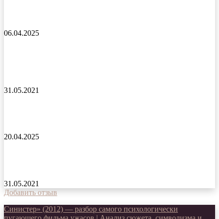
Эль Турко сериал 2025 года
06.04.2025
Печень, или История одного стартапа фильм
2021 года
31.05.2021
Королевство фильм 2024 года
20.04.2025
В ринге только девушки фильм 2021 года
31.05.2021
Добавить отзыв
Синистер» (2012) — разбор самого психологически
пугающего фильма ужасов | Анализ сюжета, символизма и