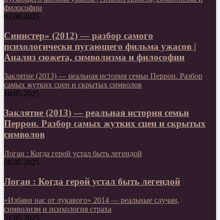
философии
02.06.2025
Синистер» (2012) — разбор самого
психологически пугающего фильма ужасов |
Анализ сюжета, символизма и философии
Заклятие (2013) — реальная история семьи Перрон. Разбор
самых жутких сцен и скрытых символов
18.05.2025
Заклятие (2013) — реальная история семьи
Перрон. Разбор самых жутких сцен и скрытых
символов
Логан : Когда герой устал быть легендой
08.05.2025
Логан : Когда герой устал быть легендой
«Избави нас от лукавого» 2014 — реальные случаи,
символизм и психология страха
31.05.2025