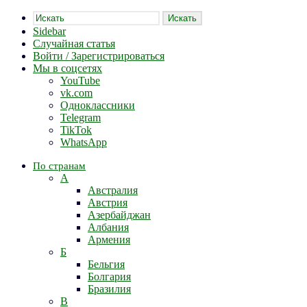
Искать
Sidebar
Случайная статья
Войти / Зарегистрироваться
Мы в соцсетях
YouTube
vk.com
Одноклассники
Telegram
TikTok
WhatsApp
По странам
А
Австралия
Австрия
Азербайджан
Албания
Армения
Б
Бельгия
Болгария
Бразилия
В