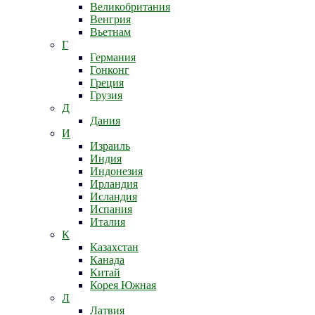
Великобритания
Венгрия
Вьетнам
Г
Германия
Гонконг
Греция
Грузия
Д
Дания
И
Израиль
Индия
Индонезия
Ирландия
Исландия
Испания
Италия
К
Казахстан
Канада
Китай
Корея Южная
Л
Латвия