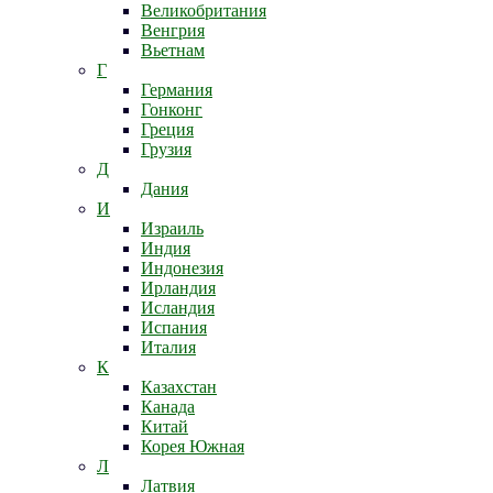
Великобритания
Венгрия
Вьетнам
Г
Германия
Гонконг
Греция
Грузия
Д
Дания
И
Израиль
Индия
Индонезия
Ирландия
Исландия
Испания
Италия
К
Казахстан
Канада
Китай
Корея Южная
Л
Латвия