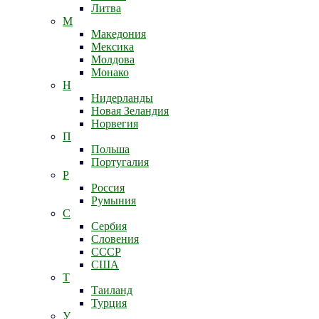
Литва
М
Македония
Мексика
Молдова
Монако
Н
Нидерланды
Новая Зеландия
Норвегия
П
Польша
Португалия
Р
Россия
Румыния
С
Сербия
Словения
СССР
США
Т
Таиланд
Турция
У