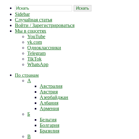
Искать
Sidebar
Случайная статья
Войти / Зарегистрироваться
Мы в соцсетях
YouTube
vk.com
Одноклассники
Telegram
TikTok
WhatsApp
По странам
А
Австралия
Австрия
Азербайджан
Албания
Армения
Б
Бельгия
Болгария
Бразилия
В