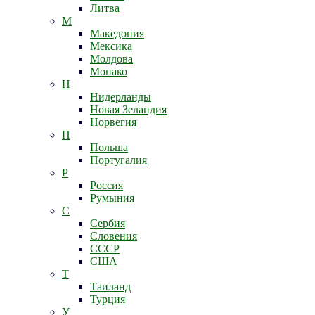
Литва
М
Македония
Мексика
Молдова
Монако
Н
Нидерланды
Новая Зеландия
Норвегия
П
Польша
Португалия
Р
Россия
Румыния
С
Сербия
Словения
СССР
США
Т
Таиланд
Турция
У