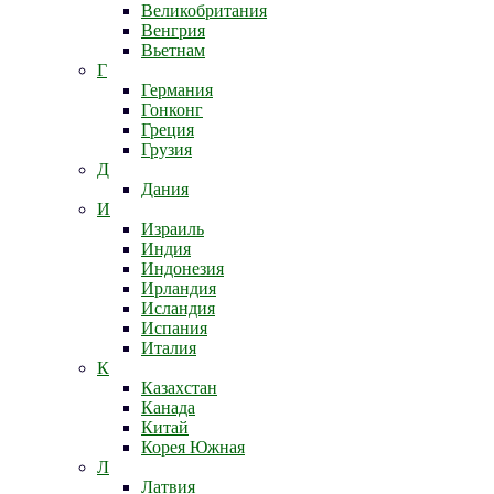
Великобритания
Венгрия
Вьетнам
Г
Германия
Гонконг
Греция
Грузия
Д
Дания
И
Израиль
Индия
Индонезия
Ирландия
Исландия
Испания
Италия
К
Казахстан
Канада
Китай
Корея Южная
Л
Латвия