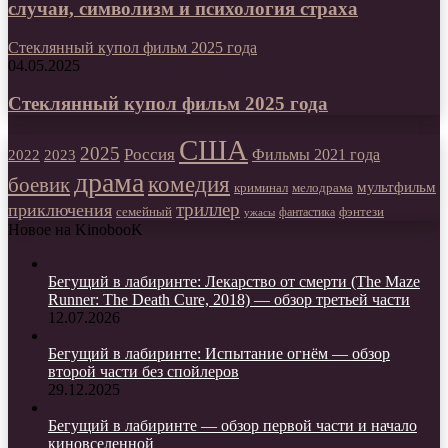
случаи, символизм и психология страха
Стеклянный купол фильм 2025 года
04.05.2025
Стеклянный купол фильм 2025 года
США
2025
Россия
2023
Фильмы 2021 года
2022
драма
комедия
боевик
мультфильм
мелодрама
криминал
триллер
приключения
фэнтези
семейный
фантастика
ужасы
Новое на KinobooK
Бегущий в лабиринте: Лекарство от смерти (The Maze
Runner: The Death Cure, 2018) — обзор третьей части
12.07.2026
Бегущий в лабиринте: Испытание огнём — обзор
второй части без спойлеров
29.12.2025
Бегущий в лабиринте — обзор первой части и начало
киновселенной