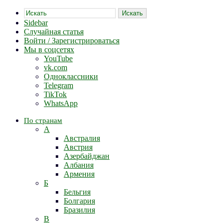
Искать
Sidebar
Случайная статья
Войти / Зарегистрироваться
Мы в соцсетях
YouTube
vk.com
Одноклассники
Telegram
TikTok
WhatsApp
По странам
А
Австралия
Австрия
Азербайджан
Албания
Армения
Б
Бельгия
Болгария
Бразилия
В