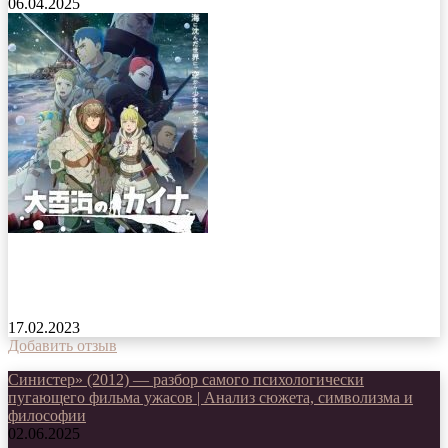
06.04.2025
Кайна в великом снежном море мультсериал
2023 года (анимэ)
17.02.2023
Добавить отзыв
Синистер» (2012) — разбор самого психологически
пугающего фильма ужасов | Анализ сюжета, символизма и
философии
02.06.2025