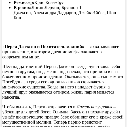
Режиссер:
Крис Коламбус
В ролях:
Логан Лерман, Брэндон Т.
Джексон, Александра Даддарио, Джейк Эйбел, Шон
Бин
«Перси Джексон и Похититель молний»
– захватывающее
приключение, в котором древние мифы оживают в
современном мире.
Шестнадцатилетний Перси Джексон всегда чувствовал себя
немного другим, но даже не подозревал, что причина в его
божественном происхождении. Оказывается, он – сын самого
Посейдона, а среди его одноклассников скрываются
мифические существа. Когда на него нападает фурия, а
лучший друг оказывается сатиром, жизнь парня меняется
навсегда.
Чтобы выжить, Перси отправляется в
Лагерь полукровок
–
убежище для детей богов Олимпа. Здесь он находит друзей и
узнаёт шокирующую правду: Зевс обвиняет его в краже своей
могущественной молнии. Теперь парню предстоит