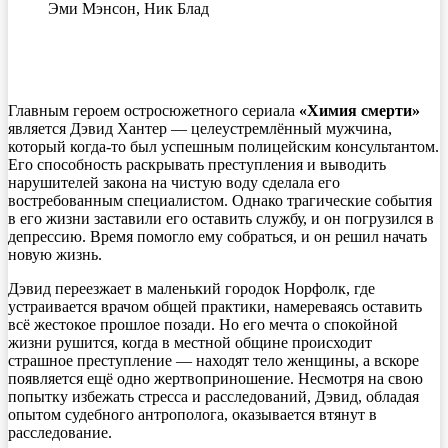
Эми Мэнсон, Ник Блад
Главным героем остросюжетного сериала
«Химия смерти»
является Дэвид Хантер — целеустремлённый мужчина,
который когда-то был успешным полицейским консультантом.
Его способность раскрывать преступления и выводить
нарушителей закона на чистую воду сделала его
востребованным специалистом. Однако трагические события
в его жизни заставили его оставить службу, и он погрузился в
депрессию. Время помогло ему собраться, и он решил начать
новую жизнь.
Дэвид переезжает в маленький городок Норфолк, где
устраивается врачом общей практики, намереваясь оставить
всё жестокое прошлое позади. Но его мечта о спокойной
жизни рушится, когда в местной общине происходит
страшное преступление — находят тело женщины, а вскоре
появляется ещё одно жертвоприношение. Несмотря на свою
попытку избежать стресса и расследований, Дэвид, обладая
опытом судебного антрополога, оказывается втянут в
расследование.