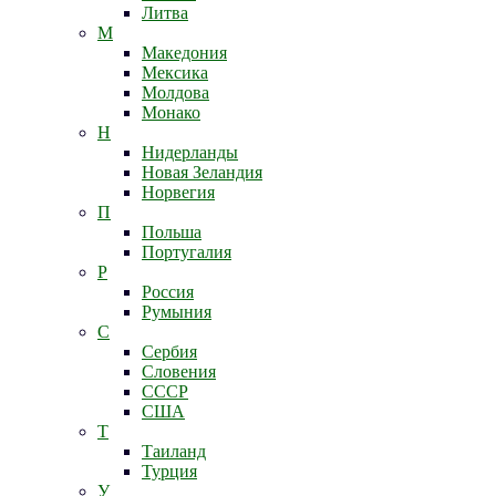
Литва
М
Македония
Мексика
Молдова
Монако
Н
Нидерланды
Новая Зеландия
Норвегия
П
Польша
Португалия
Р
Россия
Румыния
С
Сербия
Словения
СССР
США
Т
Таиланд
Турция
У