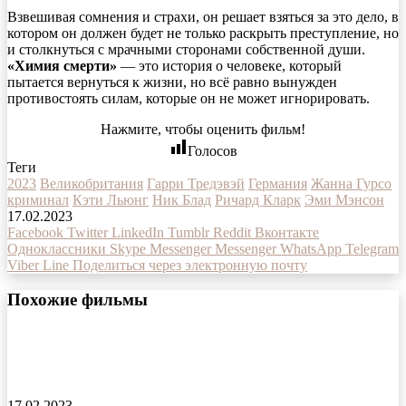
Взвешивая сомнения и страхи, он решает взяться за это дело, в
котором он должен будет не только раскрыть преступление, но
и столкнуться с мрачными сторонами собственной души.
«Химия смерти»
— это история о человеке, который
пытается вернуться к жизни, но всё равно вынужден
противостоять силам, которые он не может игнорировать.
Нажмите, чтобы оценить фильм!
Голосов
Теги
2023
Великобритания
Гарри Тредэвэй
Германия
Жанна Гурсо
криминал
Кэти Льюнг
Ник Блад
Ричард Кларк
Эми Мэнсон
17.02.2023
Facebook
Twitter
LinkedIn
Tumblr
Reddit
Вконтакте
Одноклассники
Skype
Messenger
Messenger
WhatsApp
Telegram
Viber
Line
Поделиться через электронную почту
Похожие фильмы
Убийство в Париже фильм 2023 года
17.02.2023