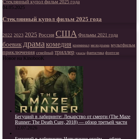
Стеклянный купол фильм 2025 года
04.05.2025
Стеклянный купол фильм 2025 года
США
2025
Россия
2023
Фильмы 2021 года
2022
драма
комедия
боевик
мультфильм
мелодрама
криминал
триллер
приключения
фэнтези
семейный
фантастика
ужасы
Новое на KinobooK
Бегущий в лабиринте: Лекарство от смерти (The Maze
Runner: The Death Cure, 2018) — обзор третьей части
12.07.2026
Бегущий в лабиринте: Испытание огнём — обзор