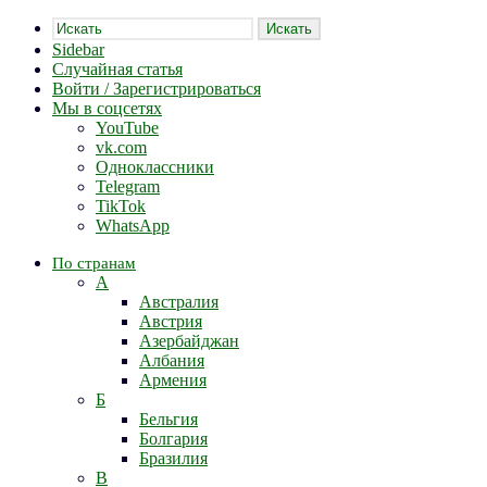
Искать
Sidebar
Случайная статья
Войти / Зарегистрироваться
Мы в соцсетях
YouTube
vk.com
Одноклассники
Telegram
TikTok
WhatsApp
По странам
А
Австралия
Австрия
Азербайджан
Албания
Армения
Б
Бельгия
Болгария
Бразилия
В