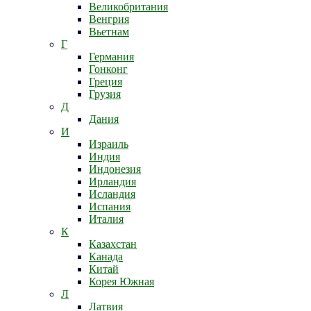
Великобритания
Венгрия
Вьетнам
Г
Германия
Гонконг
Греция
Грузия
Д
Дания
И
Израиль
Индия
Индонезия
Ирландия
Исландия
Испания
Италия
К
Казахстан
Канада
Китай
Корея Южная
Л
Латвия