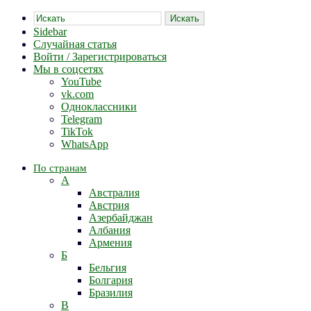
Искать
Sidebar
Случайная статья
Войти / Зарегистрироваться
Мы в соцсетях
YouTube
vk.com
Одноклассники
Telegram
TikTok
WhatsApp
По странам
А
Австралия
Австрия
Азербайджан
Албания
Армения
Б
Бельгия
Болгария
Бразилия
В