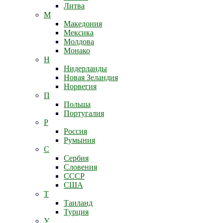
Литва
М
Македония
Мексика
Молдова
Монако
Н
Нидерланды
Новая Зеландия
Норвегия
П
Польша
Португалия
Р
Россия
Румыния
С
Сербия
Словения
СССР
США
Т
Таиланд
Турция
У