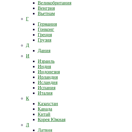
Великобритания
Венгрия
Вьетнам
Г
Германия
Гонконг
Греция
Грузия
Д
Дания
И
Израиль
Индия
Индонезия
Ирландия
Исландия
Испания
Италия
К
Казахстан
Канада
Китай
Корея Южная
Л
Латвия