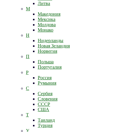
Литва
М
Македония
Мексика
Молдова
Монако
Н
Нидерланды
Новая Зеландия
Норвегия
П
Польша
Португалия
Р
Россия
Румыния
С
Сербия
Словения
СССР
США
Т
Таиланд
Турция
У