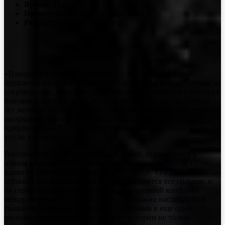
Время:
25 мин.
Премьера (мир):
29 сентября 2024
Режиссер:
Масахиро Таката
«Плачущий призрак на пенсии» — это захватывающее
приключение, которое погружает зрителей в мир охотников за
сокровищами, живущих в эпоху великих открытий и опасных
поисков. Главный герой, Край, и его верные друзья с юных
лет мечтали стать легендами, добывая несметные богатства и
раскрывая древние тайны. Но с каждым новым
приключением Край все больше понимает, что такая жизнь —
это не для него.
В отличие от своих неутомимых друзей, стремящихся к
новым высотам, Край начинает мечтать о спокойной жизни,
вдали от постоянных рисков и опасностей. Его решимость
оставить все приключения позади становится все сильнее, и
он стремится найти мир и покой. Внутренний конфликт
между желанием остаться в тени, где можно наслаждаться
тишиной, и обязанностью идти с друзьями в еще одно
рискованное путешествие, придает истории не только