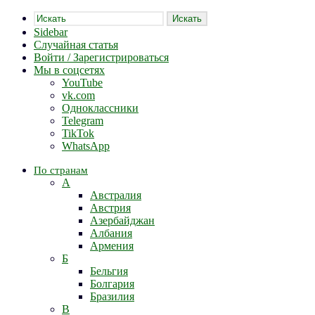
Искать
Sidebar
Случайная статья
Войти / Зарегистрироваться
Мы в соцсетях
YouTube
vk.com
Одноклассники
Telegram
TikTok
WhatsApp
По странам
А
Австралия
Австрия
Азербайджан
Албания
Армения
Б
Бельгия
Болгария
Бразилия
В