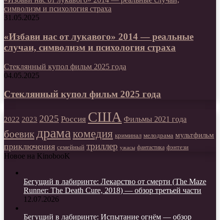
символизм и психология страха
31.05.2025
«Избави нас от лукавого» 2014 — реальные
случаи, символизм и психология страха
Стеклянный купол фильм 2025 года
04.05.2025
Стеклянный купол фильм 2025 года
США
2025
Россия
2023
Фильмы 2021 года
2022
драма
комедия
боевик
мультфильм
мелодрама
криминал
триллер
приключения
фэнтези
семейный
фантастика
ужасы
Новое на KinobooK
Бегущий в лабиринте: Лекарство от смерти (The Maze
Runner: The Death Cure, 2018) — обзор третьей части
12.07.2026
Бегущий в лабиринте: Испытание огнём — обзор