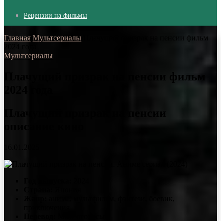
Рецензии на фильмы
Главная
/
Мультсериалы
/
Плачущий призрак на пенсии фильм
2024 года
Мультсериалы
Плачущий призрак на пенсии фильм
2024 года
Плачущий призрак на пенсии
описание кино
16.01.2025
Год выпуска:
2024
Страна:
Япония
Жанр:
аниме, мультфильм, фэнтези, боевик,
приключения
Перевод:
Многоголосый