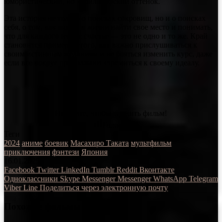
юмористический, но и философский оттенок.
Эта история не только о поисках сокровищ, но и о поисках
себя, о том, как важно в жизни найти свое место и понимать,
что для каждого из нас счастье — это не одно и то же. Край
становится примером того, как важно прислушиваться к
своим истинным желаниям и не бояться изменить курс, даже
если все вокруг продолжают стремиться к своему идеалу.
Нажмите, чтобы оценить фильм!
Голосов
Теги
2024
аниме
боевик
Масахиро Таката
мультфильм
приключения
фэнтези
Япония
16.01.2025
Facebook
Twitter
LinkedIn
Tumblr
Reddit
Вконтакте
Одноклассники
Skype
Messenger
Messenger
WhatsApp
Telegram
Viber
Line
Поделиться через электронную почту
Похожие фильмы