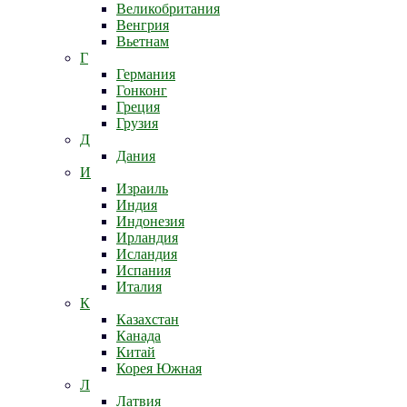
Великобритания
Венгрия
Вьетнам
Г
Германия
Гонконг
Греция
Грузия
Д
Дания
И
Израиль
Индия
Индонезия
Ирландия
Исландия
Испания
Италия
К
Казахстан
Канада
Китай
Корея Южная
Л
Латвия