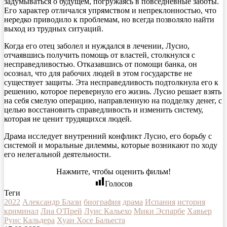
задумываться о будущем, погружаясь в повседневные заботы.
Его характер отличался упрямством и непреклонностью, что
нередко приводило к проблемам, но всегда позволяло найти
выход из трудных ситуаций.
Когда его отец заболел и нуждался в лечении, Лусио,
отчаявшись получить помощь от властей, столкнулся с
несправедливостью. Отказавшись от помощи банка, он
осознал, что для рабочих людей в этом государстве не
существует защиты. Эта несправедливость подтолкнула его к
решению, которое перевернуло его жизнь. Лусио решает взять
на себя смелую операцию, направленную на подделку денег, с
целью восстановить справедливость и изменить систему,
которая не ценит трудящихся людей.
Драма исследует внутренний конфликт Лусио, его борьбу с
системой и моральные дилеммы, которые возникают по ходу
его нелегальной деятельности.
Нажмите, чтобы оценить фильм!
Голосов
Теги
2022
Александр Блази
биография
драма
Испания
история
криминал
Лиа О'Прей
Луис Кальехо
Мики Эспарбе
Хавьер
Руис Кальдера
Хуан Хосе Бальеста