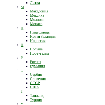
Литва
М
Македония
Мексика
Молдова
Монако
Н
Нидерланды
Новая Зеландия
Норвегия
П
Польша
Португалия
Р
Россия
Румыния
С
Сербия
Словения
СССР
США
Т
Таиланд
Турция
У