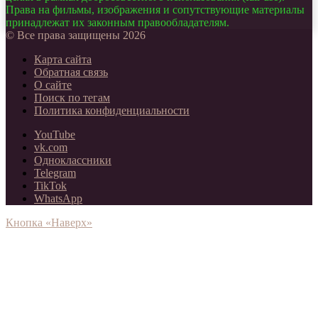
Права на фильмы, изображения и сопутствующие материалы
принадлежат их законным правообладателям.
© Все права защищены 2026
Карта сайта
Обратная связь
О сайте
Поиск по тегам
Политика конфиденциальности
YouTube
vk.com
Одноклассники
Telegram
TikTok
WhatsApp
Кнопка «Наверх»