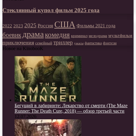
Стеклянный купол фильм 2025 года
США
2025
Россия
2023
Фильмы 2021 года
2022
драма
комедия
боевик
мультфильм
мелодрама
криминал
триллер
приключения
фэнтези
семейный
фантастика
ужасы
Новое на KinobooK
Бегущий в лабиринте: Лекарство от смерти (The Maze
Runner: The Death Cure, 2018) — обзор третьей части
12.07.2026