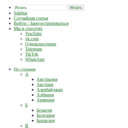
Искать
Sidebar
Случайная статья
Войти / Зарегистрироваться
Мы в соцсетях
YouTube
vk.com
Одноклассники
Telegram
TikTok
WhatsApp
По странам
А
Австралия
Австрия
Азербайджан
Албания
Армения
Б
Бельгия
Болгария
Бразилия
В