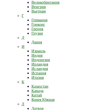
Великобритания
Венгрия
Вьетнам
Г
Германия
Гонконг
Греция
Грузия
Д
Дания
И
Израиль
Индия
Индонезия
Ирландия
Исландия
Испания
Италия
К
Казахстан
Канада
Китай
Корея Южная
Л
Латвия