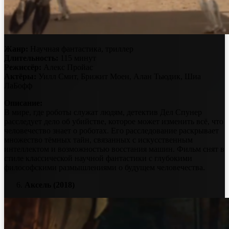
Жанр:
Научная фантастика, триллер
Длительность:
115 минут
Режиссёр:
Алекс Пройас
Актёры:
Уилл Смит, Брижит Моен, Алан Тьюдик, Шиа
ЛаБофф
Описание:
В мире, где роботы служат людям, детектив Дел Спунер
расследует дело об убийстве, которое может изменить всё, что
человечество знает о роботах. Его расследование раскрывает
множество тёмных тайн, связанных с искусственным
интеллектом и возможностью восстания машин. Фильм снят в
стиле классической научной фантастики с глубокими
философскими размышлениями о будущем человечества.
Аксель (2018)