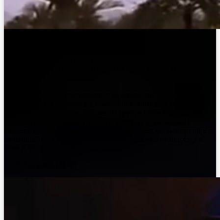
Жанр:
Научная фантастика, боевик
Длительность:
91 минута
Режиссёр:
Стюарт Гордон
Актёры:
Гари Даниэльс, Джессика Стин, Кевин Д. Витти
Описание:
Действие фильма происходит в будущем, где войны между
государствами решаются с помощью гигантских боевых
роботов, управляемых людьми. В центре сюжета — пилот,
который борется за свою страну, участвуя в зрелищных
сражениях с роботами. Несмотря на бюджет, фильм приобрёл
культовый статус благодаря своему необычному подходу к
теме и зрелищным экшен-сценам.
Апгрейд (2018)