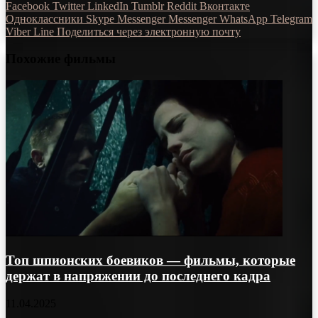
Facebook
Twitter
LinkedIn
Tumblr
Reddit
Вконтакте
Одноклассники
Skype
Messenger
Messenger
WhatsApp
Telegram
Viber
Line
Поделиться через электронную почту
Похожие фильмы
Топ шпионских боевиков — фильмы, которые
держат в напряжении до последнего кадра
11.04.2025