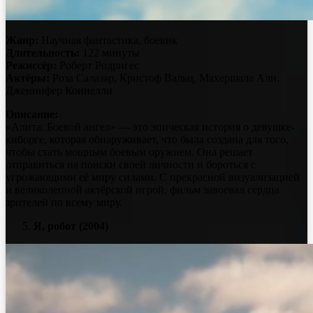
Жанр:
Научная фантастика, боевик
Длительность:
122 минуты
Режиссёр:
Роберт Родригес
Актёры:
Роза Салазар, Кристоф Вальц, Махершала Али,
Дженнифер Коннелли
Описание:
«Алита: Боевой ангел» — это эпическая история о девушке-
киборге, которая обнаруживает, что была создана для того,
чтобы стать мощным боевым оружием. Она решает
отправиться на поиски своей личности и бороться с
угрожающими её миру силами. С прекрасной визуализацией
и великолепной актёрской игрой, фильм завоевал сердца
зрителей по всему миру.
Я, робот (2004)