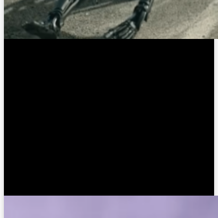
Жанр:
Научная фантастика, боевик
Длительность:
128 минут
Режиссёр:
Тим Миллер
Актёры:
Арнольд Шварценеггер, Линда Хэмилтон,
Маккензи Дэвис, Наталья Рейес
Описание:
В этом фильме мы возвращаемся в мир «Терминатора», где
будущие войны снова влияют на судьбы людей.
Эссенциальная борьба с киборгами и их попытки уничтожить
человечество вновь вспыхивают. Линда Хэмилтон
возвращается в роль Сары Коннор, а Маккензи Дэвис играет
киборга, который должен защищать ключевого персонажа от
смертельных угроз. Это динамичное продолжение культовой
франшизы о борьбе человечества с машинами.
Боевые роботы (1996)