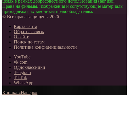
целях в рамках добросовестного использования (fair use).
Права на фильмы, изображения и сопутствующие материалы
принадлежат их законным правообладателям.
© Все права защищены 2026
Карта сайта
Обратная связь
О сайте
Поиск по тегам
Политика конфиденциальности
YouTube
vk.com
Одноклассники
Telegram
TikTok
WhatsApp
Кнопка «Наверх»