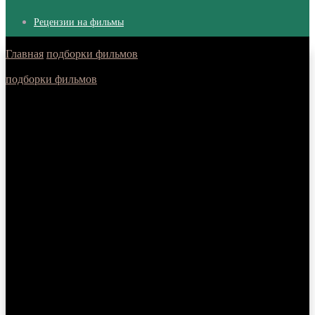
Рецензии на фильмы
Главная
/
подборки фильмов
/
6 Фильмов про роботов, которые
стоит посмотреть
подборки фильмов
6 Фильмов про роботов, которые стоит
посмотреть
Подборка из шести фильмов которые
стоит посмотреть любителям фильмов
про роботов
16.03.2025
Если вы любите экшн, фантастику и роботов, то в нашем
списке вы найдёте именно то, что нужно! Эти фильмы
наполнены захватывающими сражениями, продвинутыми
технологиями и увлекательными сюжетами. Вот подборка
лучших фильмов о боевых роботах, которые стоит