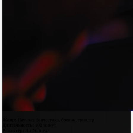
Жанр:
Научная фантастика, боевик, триллер
Длительность:
100 минут
Режиссёр:
Ли Уоннелл