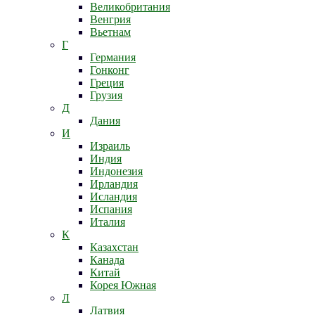
Великобритания
Венгрия
Вьетнам
Г
Германия
Гонконг
Греция
Грузия
Д
Дания
И
Израиль
Индия
Индонезия
Ирландия
Исландия
Испания
Италия
К
Казахстан
Канада
Китай
Корея Южная
Л
Латвия