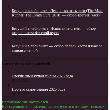
Бегущий в лабиринте: Лекарство от смерти (The Maze
Runner: The Death Cure, 2018) — обзор третьей части
12.07.2026
Бегущий в лабиринте: Испытание огнём — обзор
второй части без спойлеров
29.12.2025
Бегущий в лабиринте — обзор первой части и начало
киновселенной
29.12.2025
Новые сериалы на KinobooK
Стеклянный купол фильм 2025 года
04.05.2025
Про это самое сериал 2025 года
03.05.2025
Использование материалов
Все скриншоты и постеры используются в ознакомительных