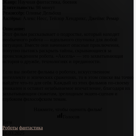
Жанр:
Научная фантастика, боевик
Длительность:
98 минут
Режиссёр:
Оливье Дельбош
Актёры:
Алекс Несс, Тейлор Хендрикс, Джеймс Ремар
Описание:
Этот фильм рассказывает о подростке, который находит
необычного робота — идеального спутника для любой
ситуации. Вместе они начинают опасные приключения,
попутно пытаясь раскрыть тайны, скрывающиеся за
происхождением робота. «Аксель» — это захватывающая
история о дружбе, технологиях и преданности.
Если вы любите фильмы о роботах, искусственном
интеллекте и эпических сражениях, то в этом списке вы точно
найдёте что-то для себя. Каждый из этих фильмов по-своему
уникален и оставит незабываемое впечатление, благодаря их
захватывающим сюжетам, зрелищным экшен-сценам и
глубоким философским темам.
Нажмите, чтобы оценить фильм!
Голосов
Теги
Роботы
фантастика
16.03.2025