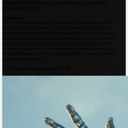
Актёры:
Логан Маршалл-Грин, Мелани Джоан Фокс,
Бенджамин Вокер
Описание:
После трагической аварии, главный герой фильма, Грей,
получает имплант в мозг — искусственный интеллект,
который позволяет ему восстанавливать свои физические
способности и мстить за свою семью. С каждым шагом он
открывает все более ужасающие секреты, которые стоит
оставить в прошлом. Это отличный пример для тех, кто
любит фильмы о роботах и технологиях с неожиданными
поворотами сюжета.
Алита: Боевой ангел (2019)