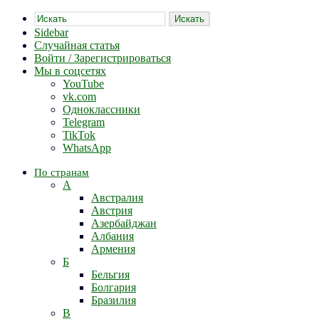
Искать
Sidebar
Случайная статья
Войти / Зарегистрироваться
Мы в соцсетях
YouTube
vk.com
Одноклассники
Telegram
TikTok
WhatsApp
По странам
А
Австралия
Австрия
Азербайджан
Албания
Армения
Б
Бельгия
Болгария
Бразилия
В