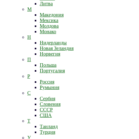
Литва
М
Македония
Мексика
Молдова
Монако
Н
Нидерланды
Новая Зеландия
Норвегия
П
Польша
Португалия
Р
Россия
Румыния
С
Сербия
Словения
СССР
США
Т
Таиланд
Турция
У