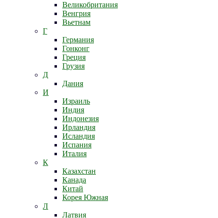
Великобритания
Венгрия
Вьетнам
Г
Германия
Гонконг
Греция
Грузия
Д
Дания
И
Израиль
Индия
Индонезия
Ирландия
Исландия
Испания
Италия
К
Казахстан
Канада
Китай
Корея Южная
Л
Латвия