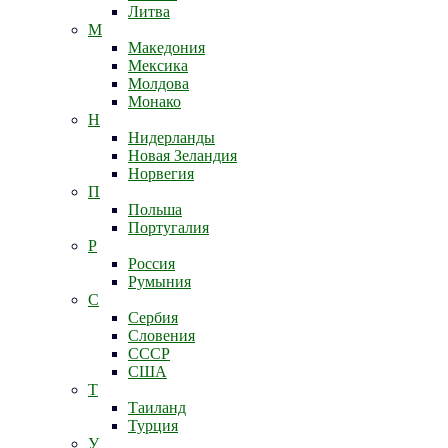
Литва
М
Македония
Мексика
Молдова
Монако
Н
Нидерланды
Новая Зеландия
Норвегия
П
Польша
Португалия
Р
Россия
Румыния
С
Сербия
Словения
СССР
США
Т
Таиланд
Турция
У