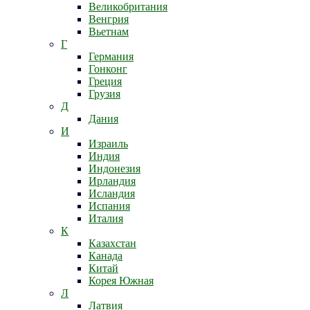
Великобритания
Венгрия
Вьетнам
Г
Германия
Гонконг
Греция
Грузия
Д
Дания
И
Израиль
Индия
Индонезия
Ирландия
Исландия
Испания
Италия
К
Казахстан
Канада
Китай
Корея Южная
Л
Латвия