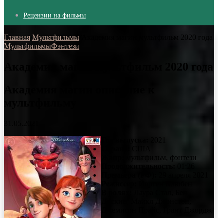
Рецензии на фильмы
Главная
/
Мультфильмы
/
Академия магии мультфильм 2020 года
Мультфильмы
Фэнтези
Академия магии мультфильм 2020 года
Академия магии описание к
мультфильму
31.05.2021
Год выпуска:
2021
Страна:
США
Жанр:
мультфильм, фэнтези
Продолжительность:
01:26
Премьера (РФ):
29 апреля 2021
Режиссер:
Йорген Клюбен
В ролях:
Лаура Стал, Бен
Дискин, Майкл Джонстон,
Джемисон Прайс, Грант Джордж