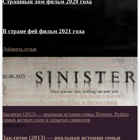
Страшный дом фильм 2020 года
31.05.2021
В стране фей фильм 2021 года
31.05.2021
Добавить отзыв
Синистер» (2012) — разбор самого психологически
пугающего фильма ужасов | Анализ сюжета, символизма и
философии
02.06.2025
Синистер» (2012) — разбор самого
психологически пугающего фильма ужасов |
Анализ сюжета, символизма и философии
Заклятие (2013) — реальная история семьи Перрон. Разбор
самых жутких сцен и скрытых символов
18.05.2025
Заклятие (2013) — реальная история семьи