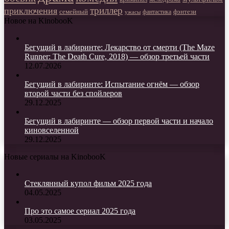
триллер
приключения
фэнтези
семейный
фантастика
ужасы
Новое на KinobooK
Бегущий в лабиринте: Лекарство от смерти (The Maze
Runner: The Death Cure, 2018) — обзор третьей части
12.07.2026
Бегущий в лабиринте: Испытание огнём — обзор
второй части без спойлеров
29.12.2025
Бегущий в лабиринте — обзор первой части и начало
киновселенной
29.12.2025
Новые сериалы на KinobooK
Стеклянный купол фильм 2025 года
04.05.2025
Про это самое сериал 2025 года
03.05.2025