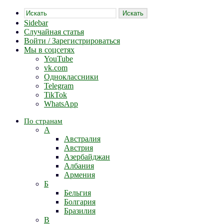
Искать
Sidebar
Случайная статья
Войти / Зарегистрироваться
Мы в соцсетях
YouTube
vk.com
Одноклассники
Telegram
TikTok
WhatsApp
По странам
А
Австралия
Австрия
Азербайджан
Албания
Армения
Б
Бельгия
Болгария
Бразилия
В