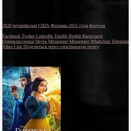
Нажмите, чтобы оценить фильм!
Голосов
Теги
2020
мультфильм
США
Фильмы 2021 года
фэнтези
31.05.2021
Facebook
Twitter
LinkedIn
Tumblr
Reddit
Вконтакте
Одноклассники
Skype
Messenger
Messenger
WhatsApp
Telegram
Viber
Line
Поделиться через электронную почту
Похожие фильмы