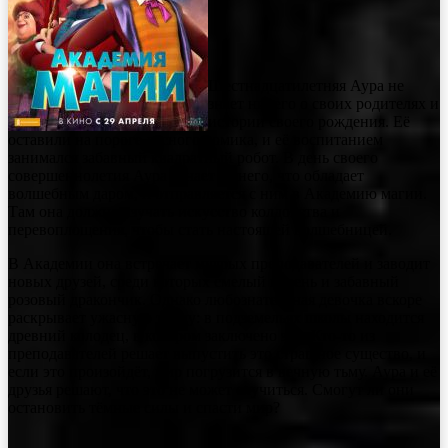
Шестнадцатилетняя Аура не
знает ничего о своих родителях и
истории своего рождения. Её
оставили на пороге лесного домика, и её воспитанием
занимался забавный квадратный робот. В день своего
совершеннолетия Аура узнает от него, что обладает
волшебным даром, и отправляется с ним в Академию магии.
Там она должна изучать искусство колдовства и
перевоплощения, чтобы стать настоящей волшебницей.
В Академии она встречает мудрых преподавателей и заводит
новых друзей, среди которых смелый парень и забавный
розовый дракончик. Однако любознательная девочка вскоре
раскрывает ужасную тайну: в подземельях школы находится
древний колодец, в котором заключено зло. Кто-то из
преподавателей решает выпустить это страшное существо, и
если это произойдёт, мир погрузится в вечную тьму. Аура и её
друзья решают, что это не может случиться. Смогут ли они
остановить тёмные силы и спасти мир?