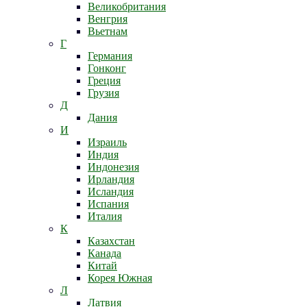
Великобритания
Венгрия
Вьетнам
Г
Германия
Гонконг
Греция
Грузия
Д
Дания
И
Израиль
Индия
Индонезия
Ирландия
Исландия
Испания
Италия
К
Казахстан
Канада
Китай
Корея Южная
Л
Латвия