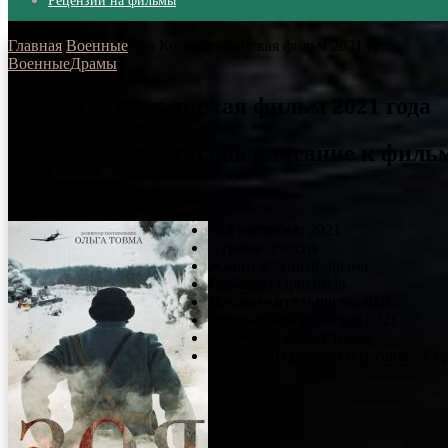
Рецензии на фильмы
Главная
/
Военные
/
Зоя Космодемьянская фильм 2021 года
Военные
Драмы
Зоя Космодемьянская фильм 2021 года
Зоя Космодемьянская описание к филь
01.06.2021
Год выпуска:
2021
Страна:
Россия
Жанр:
военный, драма
Перевод:
Оригинал
Продолжительность:
01:14
Премьера (РФ):
6 мая 2021
Режиссер:
Ольга Товма
В ролях:
Надежда Петрушова, Се