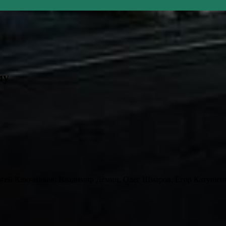
му
ргей Ключников, Владимир Дёмин, Олег Шмаров, Егор Катушен