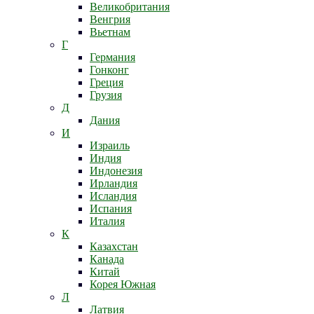
Великобритания
Венгрия
Вьетнам
Г
Германия
Гонконг
Греция
Грузия
Д
Дания
И
Израиль
Индия
Индонезия
Ирландия
Исландия
Испания
Италия
К
Казахстан
Канада
Китай
Корея Южная
Л
Латвия