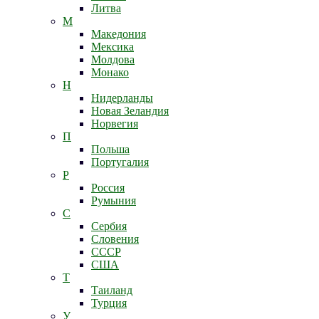
Литва
М
Македония
Мексика
Молдова
Монако
Н
Нидерланды
Новая Зеландия
Норвегия
П
Польша
Португалия
Р
Россия
Румыния
С
Сербия
Словения
СССР
США
Т
Таиланд
Турция
У