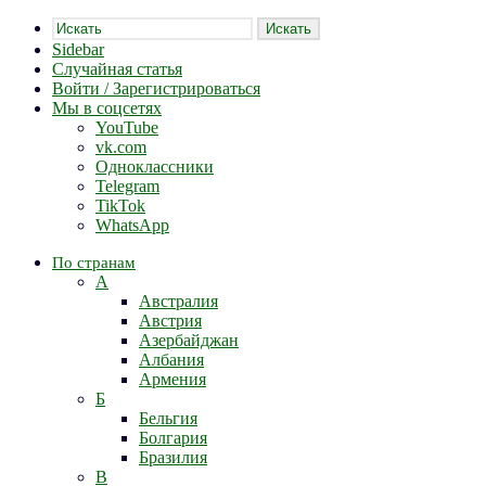
Искать
Sidebar
Случайная статья
Войти / Зарегистрироваться
Мы в соцсетях
YouTube
vk.com
Одноклассники
Telegram
TikTok
WhatsApp
По странам
А
Австралия
Австрия
Азербайджан
Албания
Армения
Б
Бельгия
Болгария
Бразилия
В