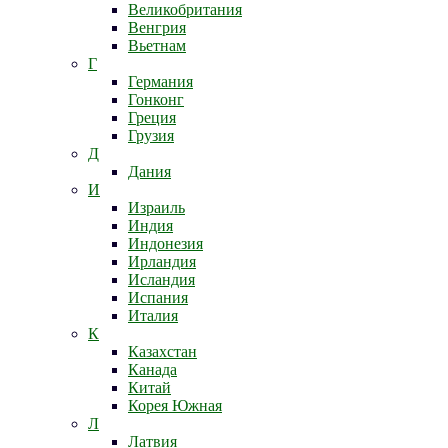
Великобритания
Венгрия
Вьетнам
Г
Германия
Гонконг
Греция
Грузия
Д
Дания
И
Израиль
Индия
Индонезия
Ирландия
Исландия
Испания
Италия
К
Казахстан
Канада
Китай
Корея Южная
Л
Латвия