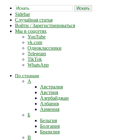
Искать
Sidebar
Случайная статья
Войти / Зарегистрироваться
Мы в соцсетях
YouTube
vk.com
Одноклассники
Telegram
TikTok
WhatsApp
По странам
А
Австралия
Австрия
Азербайджан
Албания
Армения
Б
Бельгия
Болгария
Бразилия
В