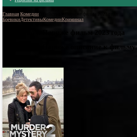
Рецензии на фильмы
Главная
/
Комедии
/
Убийство в Париже фильм 2023 года
Боевики
Детективы
Комедии
Криминал
Убийство в Париже фильм 2023 года
Убийство в Париже описание к фильму
17.02.2023