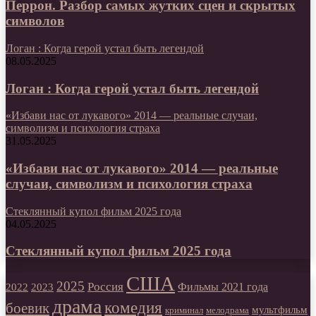
Перрон. Разбор самых жутких сцен и скрытых
символов
Логан : Когда герой устал быть легендой
08.05.2025
Логан : Когда герой устал быть легендой
«Избави нас от лукавого» 2014 — реальные случаи,
символизм и психология страха
31.05.2025
«Избави нас от лукавого» 2014 — реальные
случаи, символизм и психология страха
Стеклянный купол фильм 2025 года
04.05.2025
Стеклянный купол фильм 2025 года
США
2025
Россия
2023
Фильмы 2021 года
2022
драма
комедия
боевик
мультфильм
мелодрама
криминал