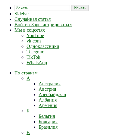
Искать
Sidebar
Случайная статья
Войти / Зарегистрироваться
Мы в соцсетях
YouTube
vk.com
Одноклассники
Telegram
TikTok
WhatsApp
По странам
А
Австралия
Австрия
Азербайджан
Албания
Армения
Б
Бельгия
Болгария
Бразилия
В