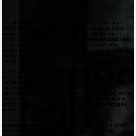
Антон Павлович Клячев
когда-то мечтал стать великим
писателем, но его литературная карьера так и не вышла за
рамки одной удачной детской книги. После долгих лет в
столице он
возвращается в родной провинциальный город
,
где его ждут не самые тёплые встречи. Его сын
Леонид
,
крепкий и немногословный кузнец, так и не простил отца за
давний уход, а внук
Прометей
, сотрудник МЧС, и вовсе не
считает его частью семьи.
В этом же городке живёт
Светлана
, скромная экскурсовод,
ухаживающая за больной матерью. Её дочь
Юлия
— дерзкая
и талантливая художница, мечтающая о Москве и большой
карьере. Её бунтарский дух сталкивается с твёрдым
характером Прометея, когда он, ошибочно приняв девушку за
мошенницу, заявляет на неё в полицию. Однако их
первая
встреча
оказывается лишь началом
неожиданной истории
любви и противостояния
.
Тем временем Антон Павлович решает восстановить
утраченные связи
и наладить отношения с сыном и внуком.
Но
можно ли вернуться в семью, которую однажды