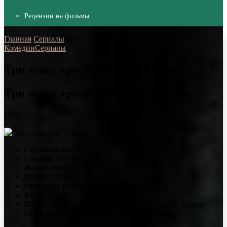
Рецензии на фильмы
Главная
/
Сериалы
/
Три плюс три сериал 2025 года
Комедии
Сериалы
Три плюс три сериал 2025 года
Три плюс три описание к сериалу
20.03.2025
Год выпуска:
2025
Страна:
Россия
Жанр:
комедия
Время:
24 мин
Премьера (РФ):
10 марта 2025
Режиссер:
Дмитрий Грибанов
В ролях:
Владислав Ветров, Ольга Хохлова, Елена
Николаева, Алексей Розин, Вадим Соснин