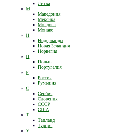
Литва
М
Македония
Мексика
Молдова
Монако
Н
Нидерланды
Новая Зеландия
Норвегия
П
Польша
Португалия
Р
Россия
Румыния
С
Сербия
Словения
СССР
США
Т
Таиланд
Турция
У