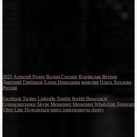
оставил?
«Три плюс три»
— тёплая семейная драма о потерянных
возможностях, силе прощения и том, как переплетаются
судьбы
трёх поколений мужчин
и
трёх женщин
, готовых
изменить их жизнь.
Нажмите, чтобы оценить фильм!
Голосов
Теги
2025
Алексей Розин
Вадим Соснин
Владислав Ветров
Дмитрий Грибанов
Елена Николаева
комедия
Ольга Хохлова
Россия
20.03.2025
Facebook
Twitter
LinkedIn
Tumblr
Reddit
Вконтакте
Одноклассники
Skype
Messenger
Messenger
WhatsApp
Telegram
Viber
Line
Поделиться через электронную почту
Похожие фильмы