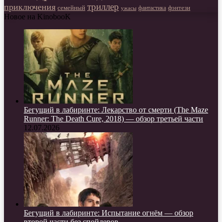
триллер
приключения
фэнтези
семейный
фантастика
ужасы
Новое на KinobooK
Бегущий в лабиринте: Лекарство от смерти (The Maze
Runner: The Death Cure, 2018) — обзор третьей части
12.07.2026
Бегущий в лабиринте: Испытание огнём — обзор
второй части без спойлеров