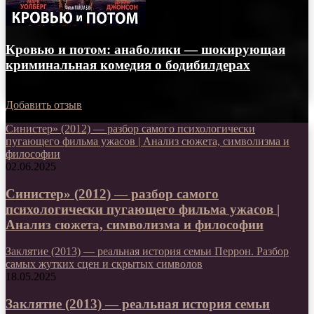
Кровью и потом: анаболики — шокирующая
криминальная комедия о бодибилдерах
12.05.2025
Добавить отзыв
Синистер» (2012) — разбор самого психологически
пугающего фильма ужасов | Анализ сюжета, символизма и
философии
02.06.2025
Синистер» (2012) — разбор самого
психологически пугающего фильма ужасов |
Анализ сюжета, символизма и философии
Заклятие (2013) — реальная история семьи Перрон. Разбор
самых жутких сцен и скрытых символов
18.05.2025
Заклятие (2013) — реальная история семьи