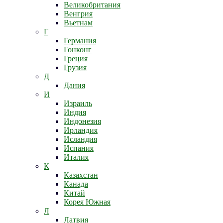
Великобритания
Венгрия
Вьетнам
Г
Германия
Гонконг
Греция
Грузия
Д
Дания
И
Израиль
Индия
Индонезия
Ирландия
Исландия
Испания
Италия
К
Казахстан
Канада
Китай
Корея Южная
Л
Латвия