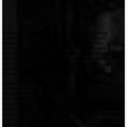
Халдерман, Рут Марини, Шакил Фаузи
В фильме
«Проклятие матери. Одержимая»
главная
героиня, Секар, — женщина, чья жизнь кардинально
изменяется после трагической смерти мужа. Вдова с тремя
детьми оказывается в сложной финансовой ситуации и
вынуждена искать способы выживания. Не желая сдаваться,
она решает обратиться за помощью к местному шаману, веря,
что с помощью его магии и духов удастся вернуть
процветание её бизнесу и обеспечить будущее для её детей.
Однако её решение приводит к страшным последствиям.
Шаман проводит ритуал, связываясь с потусторонним миром,
и обещает помощь, но цена этой помощи оказывается
слишком высока. Секар заключает опасный договор с
демоном, который гарантирует ей богатство и стабильность.
Однако она не подозревает, что последствия её поступка будут
иметь ужасные долгосрочные последствия, и расплатиться за
её действия придётся её потомкам. Проклятие начинает
преследовать их, и жизнь Секар, а также её детей,
превращается в настоящий кошмар. Чем больше она пытается