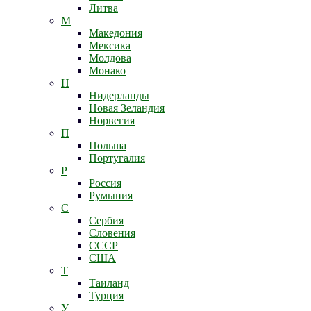
Литва
М
Македония
Мексика
Молдова
Монако
Н
Нидерланды
Новая Зеландия
Норвегия
П
Польша
Португалия
Р
Россия
Румыния
С
Сербия
Словения
СССР
США
Т
Таиланд
Турция
У