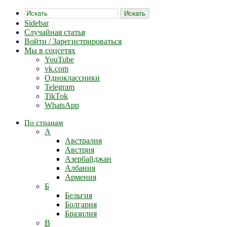
Искать
Sidebar
Случайная статья
Войти / Зарегистрироваться
Мы в соцсетях
YouTube
vk.com
Одноклассники
Telegram
TikTok
WhatsApp
По странам
А
Австралия
Австрия
Азербайджан
Албания
Армения
Б
Бельгия
Болгария
Бразилия
В