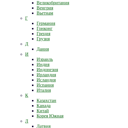
Великобритания
Венгрия
Вьетнам
Г
Германия
Гонконг
Греция
Грузия
Д
Дания
И
Израиль
Индия
Индонезия
Ирландия
Исландия
Испания
Италия
К
Казахстан
Канада
Китай
Корея Южная
Л
Латвия