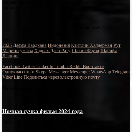
исправить свои ошибки, тем сильнее ощущает на себе
влияние темных сил.
Нажмите, чтобы оценить фильм!
Голосов
Теги
2025
Даффа Вардхана
Индонезия
Кэйтлин Халдерман
Рут
Марини
ужасы
Хадрах Даен Рату
Шакил Фаузи
Шарифа
Дааниш
25.04.2025
Facebook
Twitter
LinkedIn
Tumblr
Reddit
Вконтакте
Одноклассники
Skype
Messenger
Messenger
WhatsApp
Telegram
Viber
Line
Поделиться через электронную почту
Похожие фильмы
Ночная сучка фильм 2024 года
26.01.2025