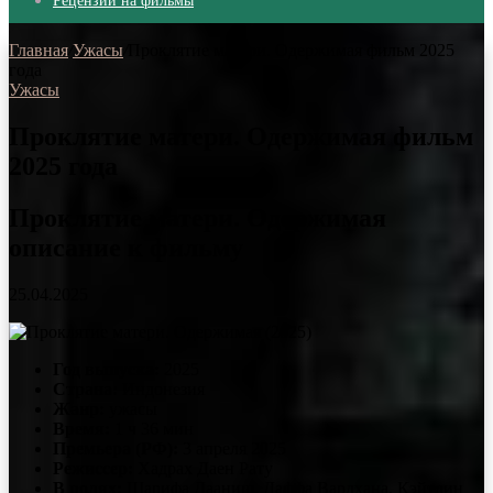
Рецензии на фильмы
Главная
/
Ужасы
/
Проклятие матери. Одержимая фильм 2025
года
Ужасы
Проклятие матери. Одержимая фильм
2025 года
Проклятие матери. Одержимая
описание к фильму
25.04.2025
Год выпуска:
2025
Страна:
Индонезия
Жанр:
ужасы
Время:
1 ч 36 мин
Премьера (РФ):
3 апреля 2025
Режиссер:
Хадрах Даен Рату
В ролях:
Шарифа Дааниш, Даффа Вардхана, Кэйтлин