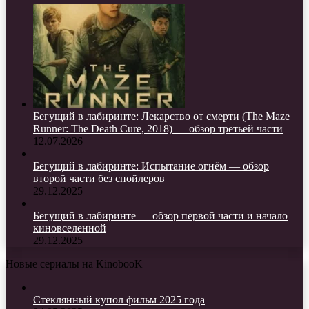
Бегущий в лабиринте: Лекарство от смерти (The Maze
Runner: The Death Cure, 2018) — обзор третьей части
12.07.2026
Бегущий в лабиринте: Испытание огнём — обзор
второй части без спойлеров
29.12.2025
Бегущий в лабиринте — обзор первой части и начало
киновселенной
29.12.2025
Новые сериалы на KinobooK
Стеклянный купол фильм 2025 года