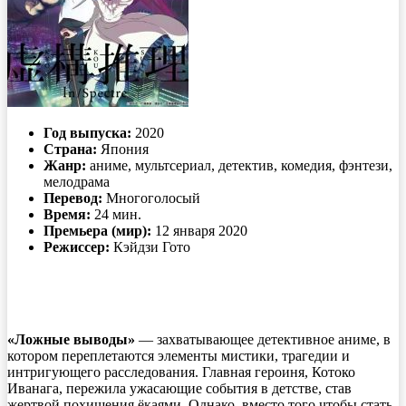
Год выпуска:
2020
Страна:
Япония
Жанр:
аниме, мультсериал, детектив, комедия, фэнтези,
мелодрама
Перевод:
Многоголосый
Время:
24 мин.
Премьера (мир):
12 января 2020
Режиссер:
Кэйдзи Гото
«Ложные выводы»
— захватывающее детективное аниме, в
котором переплетаются элементы мистики, трагедии и
интригующего расследования. Главная героиня, Котоко
Иванага, пережила ужасающие события в детстве, став
жертвой похищения ёкаями. Однако, вместо того чтобы стать