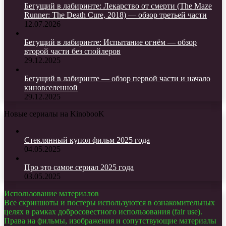
Бегущий в лабиринте: Лекарство от смерти (The Maze
Runner: The Death Cure, 2018) — обзор третьей части
12.07.2026
Бегущий в лабиринте: Испытание огнём — обзор
второй части без спойлеров
29.12.2025
Бегущий в лабиринте — обзор первой части и начало
киновселенной
29.12.2025
Новые сериалы на KinobooK
Стеклянный купол фильм 2025 года
04.05.2025
Про это самое сериал 2025 года
03.05.2025
Использование материалов
Все скриншоты и постеры используются в ознакомительных
целях в рамках добросовестного использования (fair use).
Права на фильмы, изображения и сопутствующие материалы