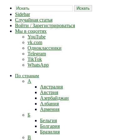
Искать
Sidebar
Случайная статья
Войти / Зарегистрироваться
Мы в соцсетях
YouTube
vk.com
Одноклассники
Telegram
TikTok
WhatsApp
По странам
А
Австралия
Австрия
Азербайджан
Албания
Армения
Б
Бельгия
Болгария
Бразилия
В