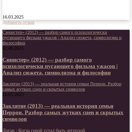
Граница миров сериал 2025 года
16.03.2025
Добавить отзыв
Синистер» (2012) — разбор самого психологически
пугающего фильма ужасов | Анализ сюжета, символизма и
философии
02.06.2025
Синистер» (2012) — разбор самого
психологически пугающего фильма ужасов |
Анализ сюжета, символизма и философии
Заклятие (2013) — реальная история семьи Перрон. Разбор
самых жутких сцен и скрытых символов
18.05.2025
Заклятие (2013) — реальная история семьи
Перрон. Разбор самых жутких сцен и скрытых
символов
Логан : Когда герой устал быть легендой