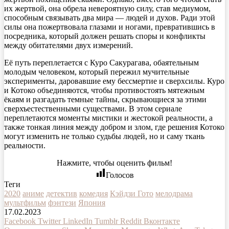
их жертвой, она обрела невероятную силу, став медиумом,
способным связывать два мира — людей и духов. Ради этой
силы она пожертвовала глазами и ногами, превратившись в
посредника, который должен решать споры и конфликты
между обитателями двух измерений.
Её путь переплетается с Куро Сакурагава, обаятельным
молодым человеком, который пережил мучительные
эксперименты, даровавшие ему бессмертие и сверхсилы. Куро
и Котоко объединяются, чтобы противостоять мятежным
ёкаям и разгадать темные тайны, скрывающиеся за этими
сверхъестественными существами. В этом сериале
переплетаются моменты мистики и жестокой реальности, а
также тонкая линия между добром и злом, где решения Котоко
могут изменить не только судьбы людей, но и саму ткань
реальности.
Нажмите, чтобы оценить фильм!
Голосов
Теги
2020
аниме
детектив
комедия
Кэйдзи Гото
мелодрама
мультфильм
фэнтези
Япония
17.02.2023
Facebook
Twitter
LinkedIn
Tumblr
Reddit
Вконтакте