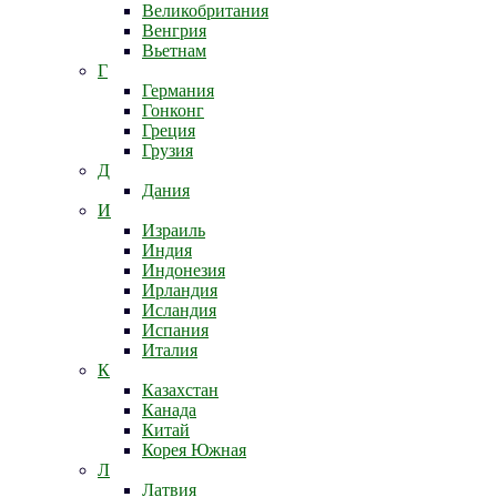
Великобритания
Венгрия
Вьетнам
Г
Германия
Гонконг
Греция
Грузия
Д
Дания
И
Израиль
Индия
Индонезия
Ирландия
Исландия
Испания
Италия
К
Казахстан
Канада
Китай
Корея Южная
Л
Латвия