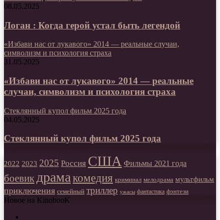
08.05.2025
Логан : Когда герой устал быть легендой
«Избави нас от лукавого» 2014 — реальные случаи,
символизм и психология страха
31.05.2025
«Избави нас от лукавого» 2014 — реальные
случаи, символизм и психология страха
Стеклянный купол фильм 2025 года
04.05.2025
Стеклянный купол фильм 2025 года
США
2025
Россия
2023
Фильмы 2021 года
2022
драма
комедия
боевик
мультфильм
мелодрама
криминал
триллер
приключения
фэнтези
семейный
фантастика
ужасы
Новое на KinobooK