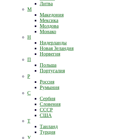
Литва
М
Македония
Мексика
Молдова
Монако
Н
Нидерланды
Новая Зеландия
Норвегия
П
Польша
Португалия
Р
Россия
Румыния
С
Сербия
Словения
СССР
США
Т
Таиланд
Турция
У