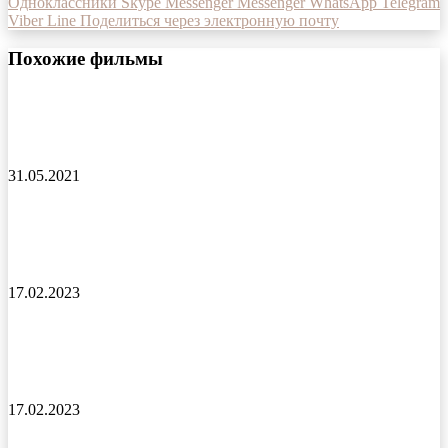
Одноклассники
Skype
Messenger
Messenger
WhatsApp
Telegram
Viber
Line
Поделиться через электронную почту
Похожие фильмы
Неисправимый лжец фильм 2019 года
31.05.2021
Гарри Поттер и философский камень фильм
2001 года
17.02.2023
Кайна в великом снежном море мультсериал
2023 года (анимэ)
17.02.2023