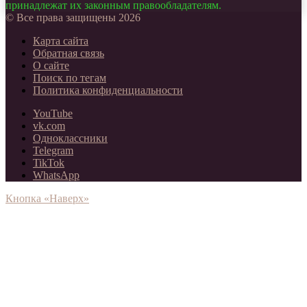
принадлежат их законным правообладателям.
© Все права защищены 2026
Карта сайта
Обратная связь
О сайте
Поиск по тегам
Политика конфиденциальности
YouTube
vk.com
Одноклассники
Telegram
TikTok
WhatsApp
Кнопка «Наверх»