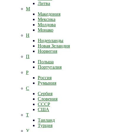
Литва
М
Македония
Мексика
Молдова
Монако
Н
Нидерланды
Новая Зеландия
Норвегия
П
Польша
Португалия
Р
Россия
Румыния
С
Сербия
Словения
СССР
США
Т
Таиланд
Турция
У