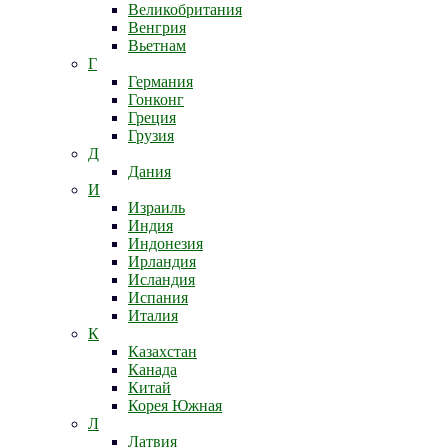
Великобритания
Венгрия
Вьетнам
Г
Германия
Гонконг
Греция
Грузия
Д
Дания
И
Израиль
Индия
Индонезия
Ирландия
Исландия
Испания
Италия
К
Казахстан
Канада
Китай
Корея Южная
Л
Латвия