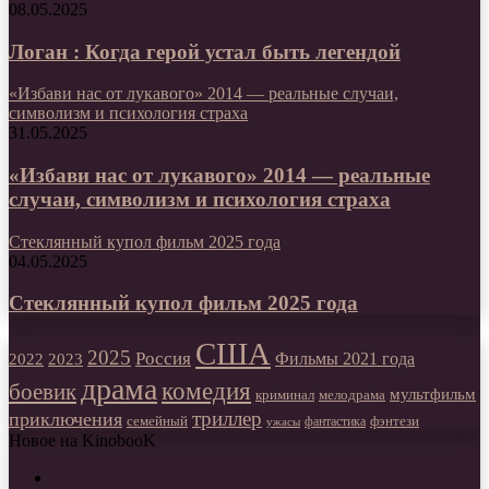
08.05.2025
Логан : Когда герой устал быть легендой
«Избави нас от лукавого» 2014 — реальные случаи,
символизм и психология страха
31.05.2025
«Избави нас от лукавого» 2014 — реальные
случаи, символизм и психология страха
Стеклянный купол фильм 2025 года
04.05.2025
Стеклянный купол фильм 2025 года
США
2025
Россия
2023
Фильмы 2021 года
2022
драма
комедия
боевик
мультфильм
мелодрама
криминал
триллер
приключения
фэнтези
семейный
фантастика
ужасы
Новое на KinobooK