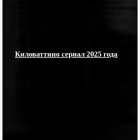
Наталья Бардо, Алексей Серебряков «Где наши
деньги?» — это криминальная комедия, рассказывающая
о трех молодых людях, стремящихся вырваться из
бедности и сделать себе имя в большом мире.
Родившись в…
30.04.2025
Киловаттино сериал 2025 года
Год выпуска: 2025 Страна: Россия Жанр: комедия Время:
24 мин Премьера (РФ): 14 апреля 2025 Режиссер:
Александр Назаров В ролях: Андрей Рожков, Наталья
Щукина, Галина Петрова, Алексей Кравченко,
Екатерина Стулова «Киловаттино» — сатирическая
комедия о бытовых проблемах, больших долгах и
криптовалютных амбициях в декорациях
провинциальной России. В центре сюжета — семейство
Голубевых, пытающееся выжить в мире растущих цен,
…
27.04.2025