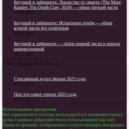
Бегущий в лабиринте: Лекарство от смерти (The Maze
Runner: The Death Cure, 2018) — обзор третьей части
12.07.2026
Бегущий в лабиринте: Испытание огнём — обзор
второй части без спойлеров
29.12.2025
Бегущий в лабиринте — обзор первой части и начало
киновселенной
29.12.2025
Новые сериалы на KinobooK
Стеклянный купол фильм 2025 года
04.05.2025
Про это самое сериал 2025 года
03.05.2025
Использование материалов
Все скриншоты и постеры используются в ознакомительных
целях в рамках добросовестного использования (fair use).
Права на фильмы, изображения и сопутствующие материалы