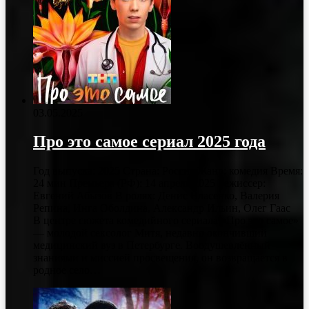
03.05.2025
Про это самое сериал 2025 года
Год выпуска: 2025 Страна: Россия Жанр: комедия Время:
24 мин Премьера (РФ): 14 апреля 2025 Режиссер:
Евгений Абызов В ролях: Денис Власенко, Валерия
Репина, Инга Оболдина, Александр Ильин, Олег Гаас
В центре сюжета комедийного сериала «Про это самое»
— молодой сексолог Митя, недавно окончивший
медицинский вуз в Петербурге. Воодушевлённый
знаниями и миссией просвещения, он возвращается в
родное село…