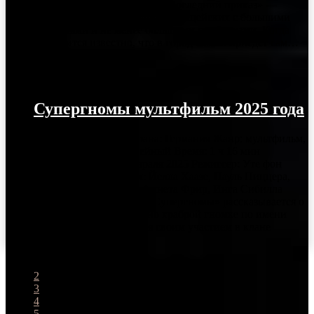
Едил Анарбай «Патруль. Последний приказ» —
острая казахская комедия о полицейских с большими
амбициями и не менее большими проблемами. Когда
становится известно, что в город Семей приедет сам…
26.04.2025
Супергномы мультфильм 2025 года
Год выпуска: 2025 Страна: Германия Жанр: мультфильм,
фэнтези, комедия, семейный Время: 1 ч 16 мин
Премьера (РФ): 20 февраля 2025 Режиссер: Уте фон
Мюнхов-Поль В ролях: Йелла Хаазе, Пауль Пиццера,
Михаэль Островский, Аннета Фрир, Инга Сибилла
Куне В мультфильме «Супергномы» рассказывается о
маленькой, но невероятно храброй гномке по имени
Эльфи, которая гордится своим участием в клане
доблестных гномов.…
1
2
3
4
5