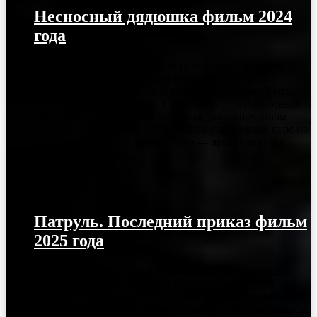
Несносный дядюшка фильм 2024
года
Год выпуска: 2024 Страна: Испания Жанр: комедия
Время: 1 ч 33 мин Премьера (мир): 9 марта 2024
Режиссер: Хоакин Масон В ролях: Лео Арлем, Ланги,
Али Диа, Диего Монтехо, Гала Бичир «Несносный
дядюшка» — тёплая семейная комедия о ворчливом
старике, которому придётся пройти ускоренный курс по
воспитанию… и по любви. Тони — ярый одиночка,
который всю жизнь…
27.04.2025
Патруль. Последний приказ фильм
2025 года
Год выпуска: 2025 Страна: Казахстан Жанр: комедия
Время: 1 ч 40 мин Премьера (РФ): 24 апреля 2025
Режиссер: Рустем Омаров В ролях: Айдар Каримбаев,
Адильжан Шомбалов, Медет Аманбаев, Рустем Омаров,