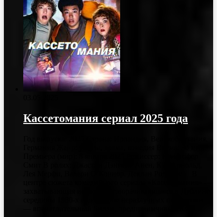
03.05.2025
Кассетомания сериал 2025 года
Год выпуска: 2025 Страна: Ирландия, Великобритания,
Германия Жанр: ужасы, драма, комедия Время: 30 мин
Премьера (мир): 8 января 2025 Режиссер: Кристофер
Смит В ролях: Джастин Дэниелс Анен, Кэл Арнольд,
Лея Мерфи, Валери О’Коннор, Деклан Роджерс В
центре сюжета комедийного сериала «Кассетомания» —
захватывающая история, разворачивающаяся в Дублине
середины 1980-х годов. Трое неразлучных подростков
— впечатлительный Билли, предприимчивый Кон…