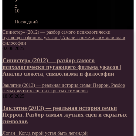
»
10
...
Последний
Синистер» (2012) — разбор самого психологически
пугающего фильма ужасов | Анализ сюжета, символизма и
философии
02.06.2025
Синистер» (2012) — разбор самого
психологически пугающего фильма ужасов |
Анализ сюжета, символизма и философии
Заклятие (2013) — реальная история семьи Перрон. Разбор
самых жутких сцен и скрытых символов
18.05.2025
Заклятие (2013) — реальная история семьи
Перрон. Разбор самых жутких сцен и скрытых
символов
Логан : Когда герой устал быть легендой