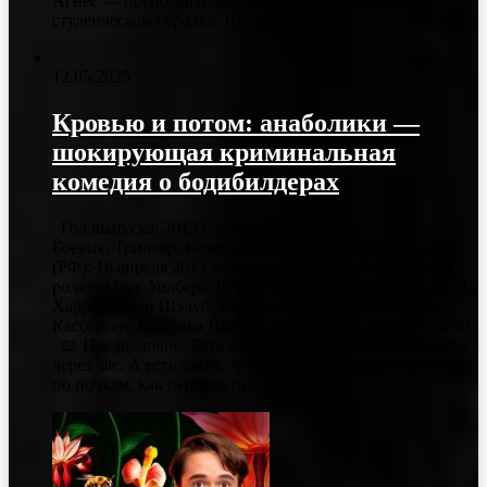
Агнес — преподаватель литературы в небольшом
студенческом городке. На первый…
12.05.2025
Кровью и потом: анаболики —
шокирующая криминальная
комедия о бодибилдерах
Год выпуска: 2013 Страна: США Жанр:
Боевик, Триллер, Комедия Время: 02:09:35 Премьера
(РФ): 18 апреля 2013 Режиссер: Майкл Бэй В главных
ролях: Марк Уолберг, Дуэйн Джонсон, Энтони Маки, Эд
Харрис, Тони Шэлуб, Кен Жонг, Иоланта Кабау ван
Касберген, Виорика Пинеда, Роб Кордри, Ребел Уилсон
📖 Предисловие: Есть фильмы, которые ты забываешь
через час. А есть такие, что остаются внутри — как удар
по почкам, как перебор при работе на…