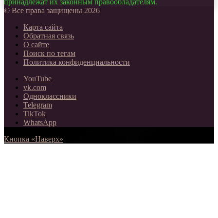
принадлежат их законным правообладателям.
© Все права защищены 2026
Карта сайта
Обратная связь
О сайте
Поиск по тегам
Политика конфиденциальности
YouTube
vk.com
Одноклассники
Telegram
TikTok
WhatsApp
Кнопка «Наверх»