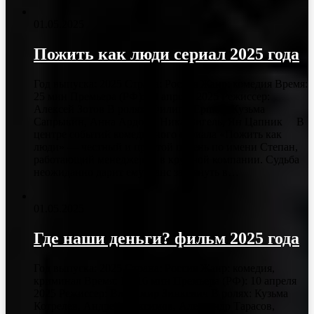
01.05.2025
Пожить как люди сериал 2025 года
Год выпуска: 2025 Страна: Россия Жанр: комедия Время:
25 мин Премьера (РФ): 14 апреля 2025 Режиссер:
Алексей Зотов В ролях: Филипп Ершов, Кузьма
Сапрыкин, Анна Ардова, Ника Вигель, Ян Цапник В
центре событий комедийного сериала «Пожить как
люди» — честный и простой парень по имени Степан,
работающий менеджером в крупной компании. Судьба
неожиданно дарит ему шанс заглянуть в…
01.05.2025
Где наши деньги? фильм 2025 года
Год выпуска: 2025 Страна: Россия Жанр: комедия,
криминал Время: 1 ч 16 мин Премьера (РФ): 10 апреля
2025 Режиссер: Владимир Зинкевич В ролях: Кузьма
Котрелев, Андрей Максимов, Александр Тарасов,