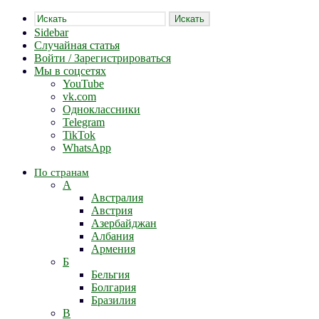
Искать
Sidebar
Случайная статья
Войти / Зарегистрироваться
Мы в соцсетях
YouTube
vk.com
Одноклассники
Telegram
TikTok
WhatsApp
По странам
А
Австралия
Австрия
Азербайджан
Албания
Армения
Б
Бельгия
Болгария
Бразилия
В