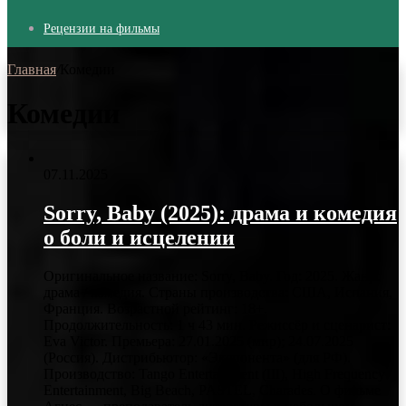
Рецензии на фильмы
Главная
/
Комедии
Комедии
07.11.2025
Sorry, Baby (2025): драма и комедия
о боли и исцелении
Оригинальное название: Sorry, Baby. Год: 2025. Жанр:
драма / комедия. Страны производства: США, Испания,
Франция. Возрастной рейтинг: 18+.
Продолжительность: 1 ч 43 мин. Режиссёр и сценарист:
Eva Victor. Премьера: 27.01.2025 (мир); 24.07.2025
(Россия). Дистрибьютор: «Экспонента» (для РФ).
Производство: Tango Entertainment (III), High Frequency
Entertainment, Big Beach, PASTEL, Charades. О фильме