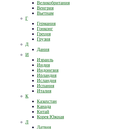
Великобритания
Венгрия
Вьетнам
Г
Германия
Гонконг
Греция
Грузия
Д
Дания
И
Израиль
Индия
Индонезия
Ирландия
Исландия
Испания
Италия
К
Казахстан
Канада
Китай
Корея Южная
Л
Латвия