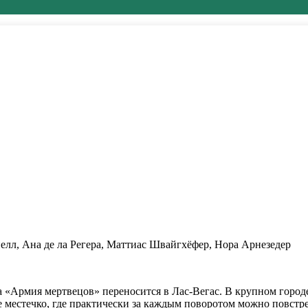
елл, Ана де ла Регера, Маттиас Швайгхёфер, Нора Арнезедер
а «Армия мертвецов» переносится в Лас-Вегас. В крупном горо
е местечко, где практически за каждым поворотом можно повстр