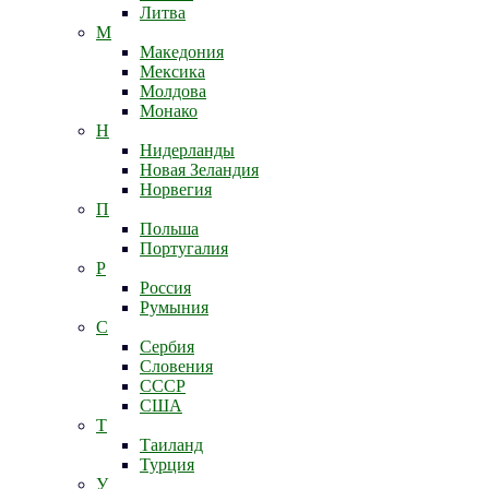
Литва
М
Македония
Мексика
Молдова
Монако
Н
Нидерланды
Новая Зеландия
Норвегия
П
Польша
Португалия
Р
Россия
Румыния
С
Сербия
Словения
СССР
США
Т
Таиланд
Турция
У