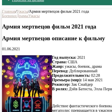
Рецензии на фильмы
Главная
/
Ужасы
/
Армия мертвецов фильм 2021 года
Боевики
Драмы
Ужасы
Армия мертвецов фильм 2021 года
Армия мертвецов описание к фильму
01.06.2021
Год выпуска:
2021
Страна:
США
Жанр:
ужасы, боевик, драма
Перевод:
Дублированный
Продолжительность:
02:28
Премьера (мир):
14 мая 2021
Режиссер:
Зак Снайдер
В ролях:
Дэйв Батиста, Элла Перн
Действие фантастического боевик
мегаполис превращается в ужасно