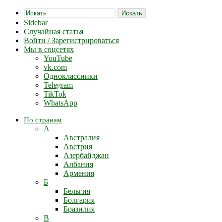
Искать
Sidebar
Случайная статья
Войти / Зарегистрироваться
Мы в соцсетях
YouTube
vk.com
Одноклассники
Telegram
TikTok
WhatsApp
По странам
А
Австралия
Австрия
Азербайджан
Албания
Армения
Б
Бельгия
Болгария
Бразилия
В