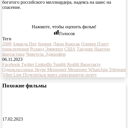
богатого российского миллиардера, надеясь на шанс на
спасение.
Нажмите, чтобы оценить фильм!
Голосов
Теги
2009
Аманда Пит
боевик
Джон Кьюсак
Оливер Платт
приключения
Роланд Эммерих
США
Тандиве Ньютон
фантастика
Чиветель Эджиофор
06.11.2023
Facebook
Twitter
LinkedIn
Tumblr
Reddit
Вконтакте
Одноклассники
Skype
Messenger
Messenger
WhatsApp
Telegram
Viber
Line
Поделиться через электронную почту
Похожие фильмы
Умка в кино — фильм 2022 года
17.02.2023