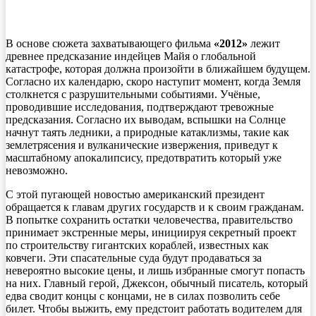
В основе сюжета захватывающего фильма
«2012»
лежит
древнее предсказание индейцев Майя о глобальной
катастрофе, которая должна произойти в ближайшем будущем.
Согласно их календарю, скоро наступит момент, когда Земля
столкнется с разрушительными событиями. Учёные,
проводившие исследования, подтверждают тревожные
предсказания. Согласно их выводам, вспышки на Солнце
начнут таять ледники, а природные катаклизмы, такие как
землетрясения и вулканические извержения, приведут к
масштабному апокалипсису, предотвратить который уже
невозможно.
С этой пугающей новостью американский президент
обращается к главам других государств и к своим гражданам.
В попытке сохранить остатки человечества, правительство
принимает экстренные меры, инициируя секретный проект
по строительству гигантских кораблей, известных как
ковчеги. Эти спасательные суда будут продаваться за
невероятно высокие цены, и лишь избранные смогут попасть
на них. Главный герой, Джексон, обычный писатель, который
едва сводит концы с концами, не в силах позволить себе
билет. Чтобы выжить, ему предстоит работать водителем для