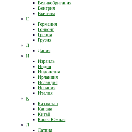
Великобритания
Венгрия
Вьетнам
Г
Германия
Гонконг
Греция
Грузия
Д
Дания
И
Израиль
Индия
Индонезия
Ирландия
Исландия
Испания
Италия
К
Казахстан
Канада
Китай
Корея Южная
Л
Латвия