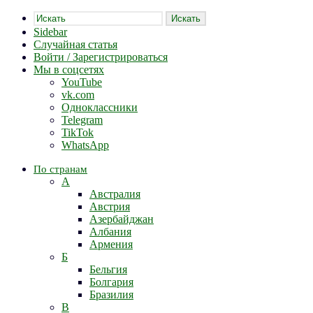
Искать
Sidebar
Случайная статья
Войти / Зарегистрироваться
Мы в соцсетях
YouTube
vk.com
Одноклассники
Telegram
TikTok
WhatsApp
По странам
А
Австралия
Австрия
Азербайджан
Албания
Армения
Б
Бельгия
Болгария
Бразилия
В