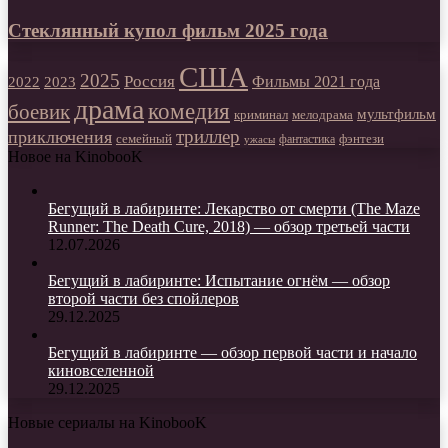
Стеклянный купол фильм 2025 года
США
2025
Россия
2023
Фильмы 2021 года
2022
драма
комедия
боевик
мультфильм
мелодрама
криминал
триллер
приключения
фэнтези
семейный
фантастика
ужасы
Новое на KinobooK
Бегущий в лабиринте: Лекарство от смерти (The Maze
Runner: The Death Cure, 2018) — обзор третьей части
12.07.2026
Бегущий в лабиринте: Испытание огнём — обзор
второй части без спойлеров
29.12.2025
Бегущий в лабиринте — обзор первой части и начало
киновселенной
29.12.2025
Новые сериалы на KinobooK