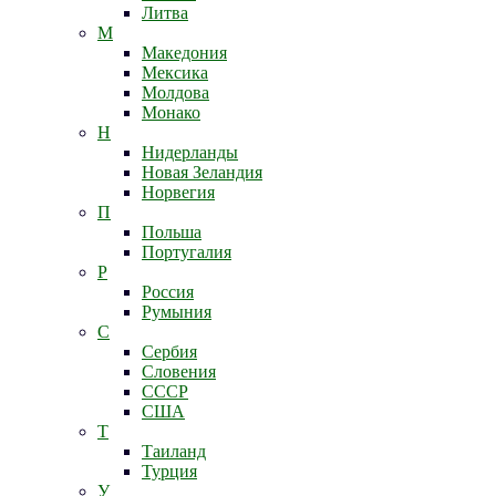
Литва
М
Македония
Мексика
Молдова
Монако
Н
Нидерланды
Новая Зеландия
Норвегия
П
Польша
Португалия
Р
Россия
Румыния
С
Сербия
Словения
СССР
США
Т
Таиланд
Турция
У